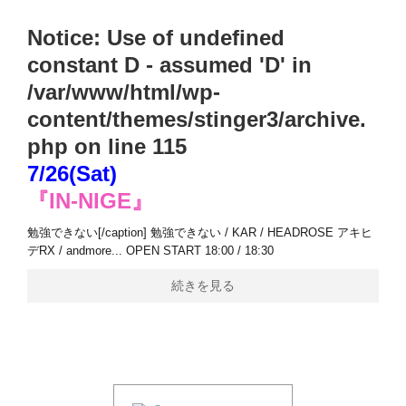
Notice
: Use of undefined
constant D - assumed 'D' in
/var/www/html/wp-
content/themes/stinger3/archive.
php
on line
115
7/26(Sat)
『IN-NIGE』
勉強できない[/caption] 勉強できない / KAR / HEADROSE アキヒ
デRX / andmore... OPEN START 18:00 / 18:30
続きを見る