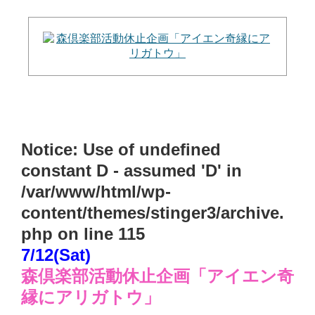
Notice
: Use of undefined
constant D - assumed 'D' in
/var/www/html/wp-
content/themes/stinger3/archive.
php
on line
115
7/12(Sat)
森倶楽部活動休止企画「アイエン奇
縁にアリガトウ」