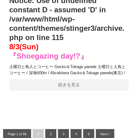
Notice
: Use of undefined
constant D - assumed 'D' in
/var/www/html/wp-
content/themes/stinger3/archive.
php
on line
115
8/3(Sun)
『Shoegazing day!?』
土曜日と鳥人とコーヒー Gecko＆Tokage parede 土曜日と人鳥と
コーヒー / 深海600m / Alicekitera Gecko＆Tokage parede(東京) /
続きを見る
Page 1 of 66
1
2
3
4
5
Next ›