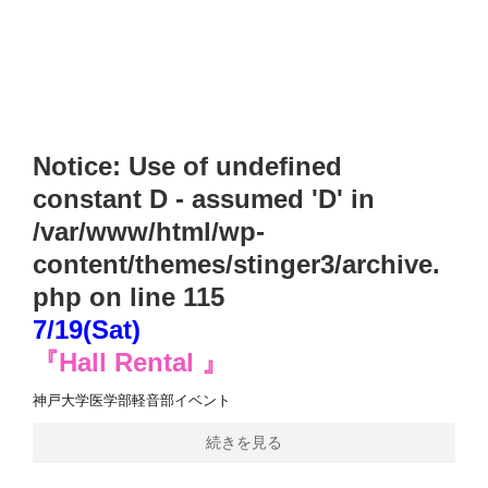
Notice
: Use of undefined
constant D - assumed 'D' in
/var/www/html/wp-
content/themes/stinger3/archive.
php
on line
115
7/19(Sat)
『Hall Rental 』
神戸大学医学部軽音部イベント
続きを見る