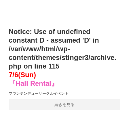
Notice
: Use of undefined
constant D - assumed 'D' in
/var/www/html/wp-
content/themes/stinger3/archive.
php
on line
115
7/6(Sun)
『Hall Rental』
マウンテンデューサークルイベント
続きを見る