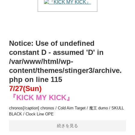
Notice
: Use of undefined
constant D - assumed 'D' in
/var/www/html/wp-
content/themes/stinger3/archive.
php
on line
115
7/27(Sun)
『KICK MY KICK』
chronos[/caption] chronos / Cold Aim Target / 魔王 dumo / SKULL
BLACK / Clock Line OPE
続きを見る