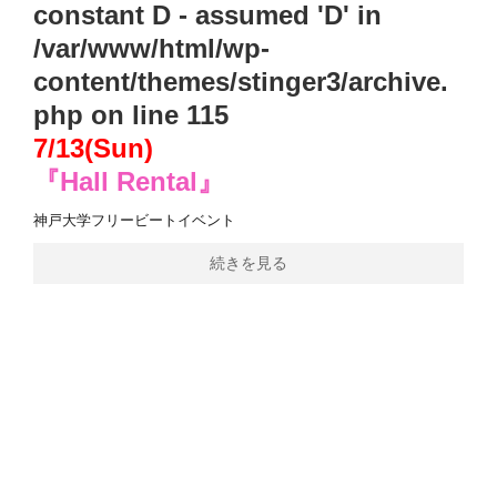
constant D - assumed 'D' in
/var/www/html/wp-
content/themes/stinger3/archive.
php
on line
115
7/13(Sun)
『Hall Rental』
神戸大学フリービートイベント
続きを見る