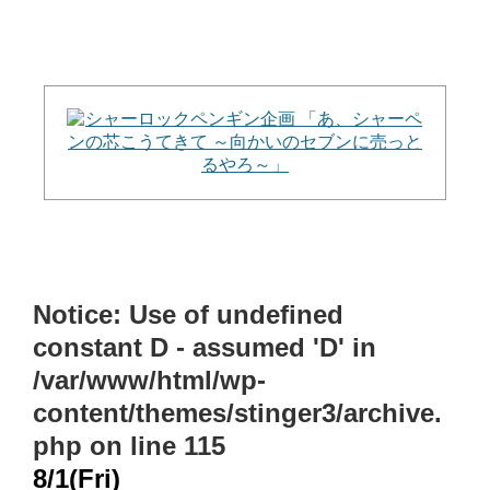
Notice
: Use of undefined
constant D - assumed 'D' in
/var/www/html/wp-
content/themes/stinger3/archive.
php
on line
115
8/1(Fri)