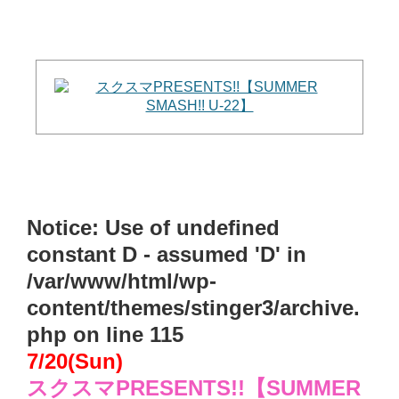
Notice
: Use of undefined
constant D - assumed 'D' in
/var/www/html/wp-
content/themes/stinger3/archive.
php
on line
115
7/20(Sun)
スクスマPRESENTS!!【SUMMER