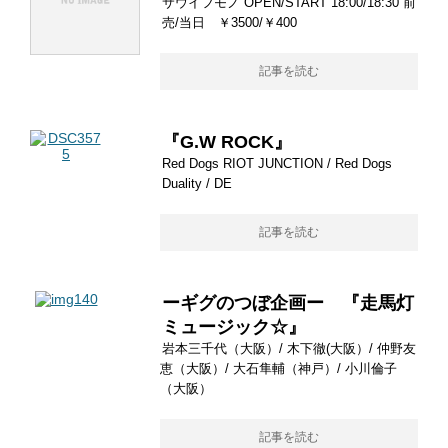
サウイフモノ OPEN/START 18:00/18:30 前
売/当日 ￥3500/￥400
記事を読む
『G.W ROCK』
Red Dogs RIOT JUNCTION / Red Dogs
Duality / DE
記事を読む
ーギグのつぼ企画ー 『走馬灯
ミュージック☆』
岩本三千代（大阪）/ 木下徹(大阪）/ 仲野友
恵（大阪）/ 大石隼輔（神戸）/ 小川倫子
（大阪）
記事を読む