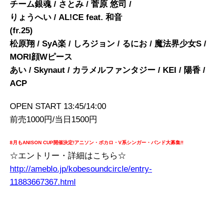
チーム銀魂 / さとみ / 菅原 悠司 /
りょうへい / AL!CE feat. 和音
(fr.25)
松原翔 / SyA楽 / しろジョン / るにお / 魔法界少女S /
MORI顔Wピース
あい / Skynaut / カラメルファンタジー / KEI / 陽香 /
ACP
OPEN START 13:45/14:00
前売1000円/当日1500円
8月もANISON CUP開催決定!アニソン・ボカロ・V系シンガー・バンド大募集!!
☆エントリー・詳細はこちら☆
http://ameblo.jp/kobesoundcircle/entry-
11883667367.html