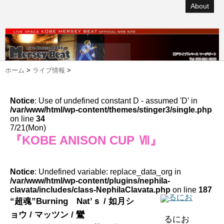
About
ホーム
>
ライブ情報
>
Notice
: Use of undefined constant D - assumed 'D' in
/var/www/html/wp-content/themes/stinger3/single.php
on line
34
7/21(Mon)
『KOBE ANISON CUP Ⅶ』
Notice
: Undefined variable: replace_data_org in
/var/www/html/wp-content/plugins/nephila-
clavata/includes/class-NephilaClavata.php
on line
187
“超魂”Burning Nat’ｓ / 如月シ
ョウ / マッツン / 鸞
るにお