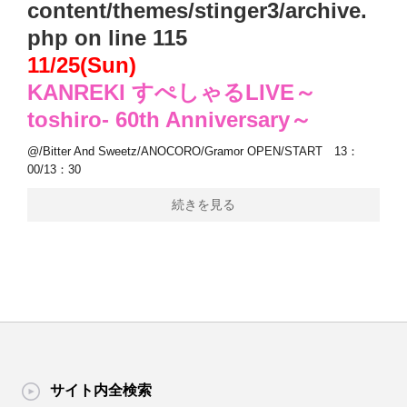
content/themes/stinger3/archive.
php
on line
115
11/25(Sun)
KANREKI すぺしゃるLIVE～
toshiro- 60th Anniversary～
@/Bitter And Sweetz/ANOCORO/Gramor OPEN/START 13：
00/13：30
続きを見る
サイト内全検索