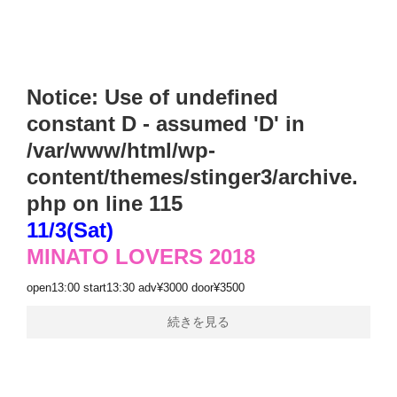
Notice
: Use of undefined
constant D - assumed 'D' in
/var/www/html/wp-
content/themes/stinger3/archive.
php
on line
115
11/3(Sat)
MINATO LOVERS 2018
open13:00 start13:30 adv¥3000 door¥3500
続きを見る