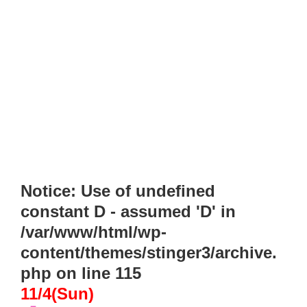
Notice
: Use of undefined
constant D - assumed 'D' in
/var/www/html/wp-
content/themes/stinger3/archive.
php
on line
115
11/4(Sun)