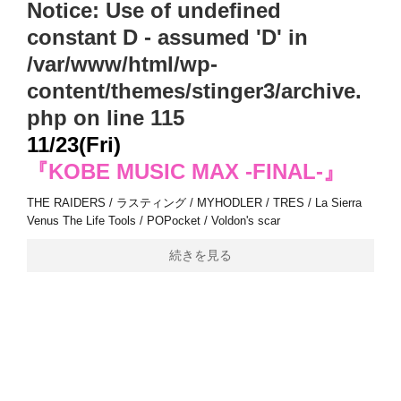
Notice
: Use of undefined
constant D - assumed 'D' in
/var/www/html/wp-
content/themes/stinger3/archive.
php
on line
115
11/23(Fri)
『KOBE MUSIC MAX -FINAL-』
THE RAIDERS / ラスティング / MYHODLER / TRES / La Sierra
Venus The Life Tools / POPocket / Voldon's scar
続きを見る