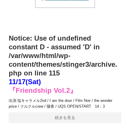
Notice
: Use of undefined
constant D - assumed 'D' in
/var/www/html/wp-
content/themes/stinger3/archive.
php
on line
115
11/17(Sat)
『Friendship Vol.2』
出演:塩キャラメル2nd / I am the door / Film Noir / the wonder
prize / クルクルcrew / 陽香 / UQS OPEN/START 14：3
続きを見る