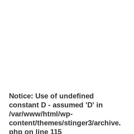
Notice
: Use of undefined
constant D - assumed 'D' in
/var/www/html/wp-
content/themes/stinger3/archive.
php
on line
115