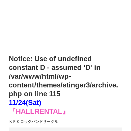
Notice
: Use of undefined
constant D - assumed 'D' in
/var/www/html/wp-
content/themes/stinger3/archive.
php
on line
115
11/24(Sat)
『HALLRENTAL』
ＫＰＣロックバンドサークル