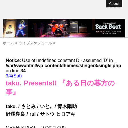
About
ホーム
>
ライブスケジュール
>
Notice
: Use of undefined constant D - assumed 'D' in
/var/www/html/wp-content/themes/stinger3/single.php
on line
34
3/4(Sat)
taku. Presents!! 『ある日の暮方の
事』
taku. / さとみ / いと。/ 青木陽助
野澤尭良 / rui / サトウ ヒロアキ
OPEN/START 16:30/17:00