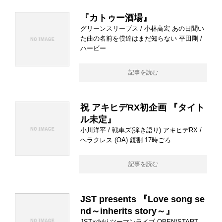
『カトゥー酒場』
グリーンスリーブス / 小林高宏 あの日聞い
た曲の名前を僕達はまだ知らない 平田剛 /
ハービー
記事を読む
祝 アキヒデRX初企画 『タイト
ル未定』
小川洋平 / 戦車ズ(弾き語り) アキヒデRX /
ヘラクレス (OA) 鏡割 17時ごろ
記事を読む
JST presents 『Love song se
nd～inherits story～』
JST×dyki ツーマンライブ OPEN/START