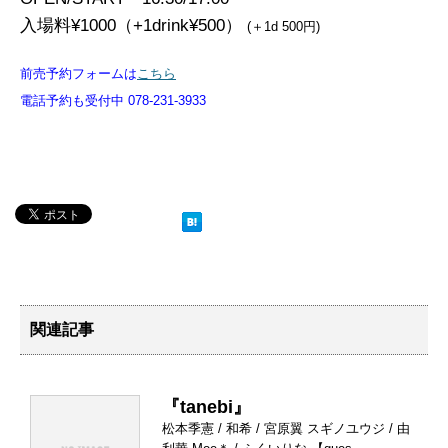
入場料¥1000（+1drink¥500）
(＋1d 500円)
前売予約フォームは
こちら
電話予約も受付中 078-231-3933
関連記事
『tanebi』
松本季憲 / 和希 / 宮原翼 スギノユウジ / 由