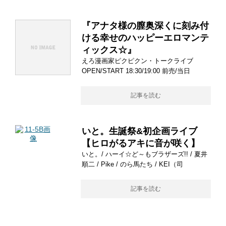
『アナタ様の膣奥深くに刻み付
ける幸せのハッピーエロマンテ
ィックス☆』
えろ漫画家ピクピクン・トークライブ
OPEN/START 18:30/19:00 前売/当日
記事を読む
いと。生誕祭&初企画ライブ
【ヒロがるアキに音が咲く】
いと。/ ハーイ☆ど～もブラザーズ!! / 夏井
順二 / Pike / のら馬たち / KEI（司
記事を読む