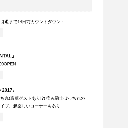
引退まで14日前カウントダウン～
ENTAL』
:00OPEN
2017』
ち丸(豪華ゲストあり!?) 病み騎士ぼっち丸の
ライブ。超楽しいコーナーもあり