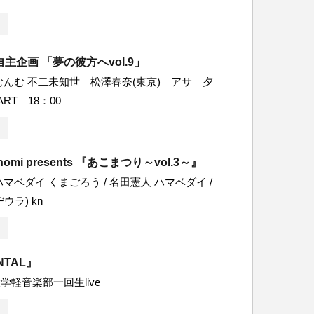
主企画 「夢の彼方へvol.9」
むんむ 不二未知世 松澤春奈(東京) アサ 夕
ART 18：00
konomi presents 『あこまつり～vol.3～』
マベダイ くまごろう / 名田憲人 ハマベダイ /
ウラ) kn
NTAL』
学軽音楽部一回生live