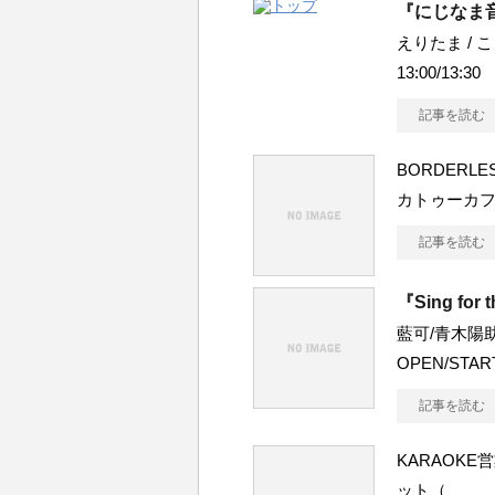
『にじなま
えりたま / こま
13:00/13:30
記事を読む
BORDERLE
カトゥーカ
記事を読む
『Sing for 
藍可/青木陽助/D
OPEN/STAR
記事を読む
KARAOKE営業
ット（