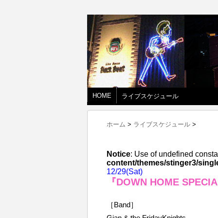
HOME
ライブスケジュール
ホーム
>
ライブスケジュール
>
Notice
: Use of undefined consta
content/themes/stinger3/singl
12/29(Sat)
『DOWN HOME SPECIAL
［Band］
Gian & the FridayKnights