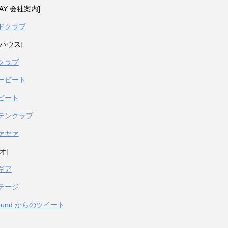
PAY 会社案内]
ドクラブ
ハウス]
クラブ
ービート
ビート
テンクラブ
ァヤァ
オ]
ギア
テージ
sound からのツイート