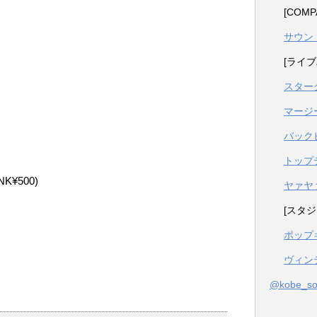
[COM
サウン
[ライブ
スター
マージ
バック
トップ
K¥500)
ヤァヤ
[スタジ
ポップ
ヴィン
@kobe_