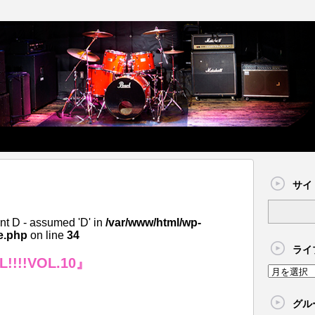
サイ
nt D - assumed 'D' in
/var/www/html/wp-
e.php
on line
34
ライ
!!!!VOL.10』
グル