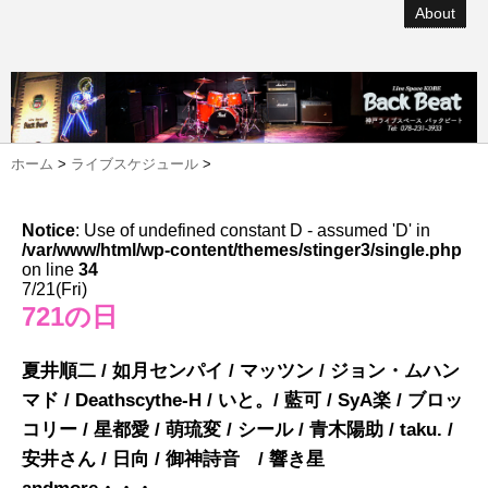
About
ホーム
>
ライブスケジュール
>
Notice
: Use of undefined constant D - assumed 'D' in
/var/www/html/wp-content/themes/stinger3/single.php
on line
34
7/21(Fri)
721の日
夏井順二 / 如月センパイ / マッツン / ジョン・ムハン
マド / Deathscythe-H / いと。/ 藍可 / SyA楽 / ブロッ
コリー / 星都愛 / 萌琉変 / シール / 青木陽助 / taku. /
安井さん / 日向 / 御神詩音 / 響き星