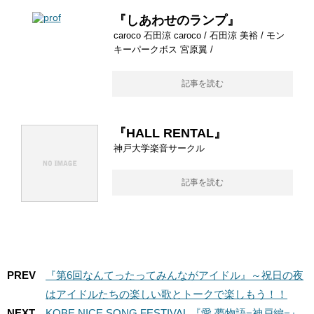
『しあわせのランプ』
caroco 石田涼 caroco / 石田涼 美裕 / モン
キーパークボス 宮原翼 /
記事を読む
『HALL RENTAL』
神戸大学楽音サークル
記事を読む
PREV
『第6回なんてったってみんながアイドル』～祝日の夜
はアイドルたちの楽しい歌とトークで楽しもう！！
NEXT
KOBE NICE SONG FESTIVAL 『愛 夢物語−神戸編−』