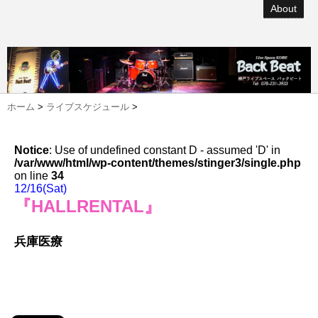
About
ホーム
>
ライブスケジュール
>
Notice
: Use of undefined constant D - assumed 'D' in
/var/www/html/wp-content/themes/stinger3/single.php
on line
34
12/16(Sat)
『HALLRENTAL』
兵庫医療