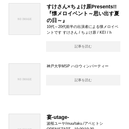
すけさん×ちょけ原Presents!!
『懐メロイベント～思い出す夏
の日～』
10代～20代前半の出演者による懐メロイベ
ントです すけさん / ちょけ原 / KEI / h
記事を読む
神戸大学MSP ハロウィンパーティー
記事を読む
宴-utage-
波桜ユーヤ/muu/taku./アベヒトシ