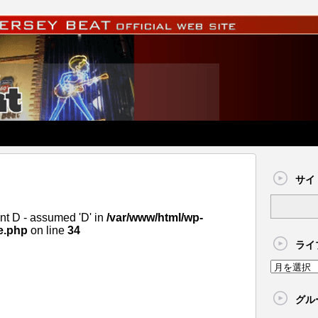
サイ
nt D - assumed 'D' in
/var/www/html/wp-
e.php
on line
34
ライ
グル