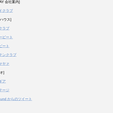
PAY 会社案内]
ドクラブ
ハウス]
クラブ
ービート
ビート
テンクラブ
ァヤァ
オ]
ギア
テージ
sound からのツイート