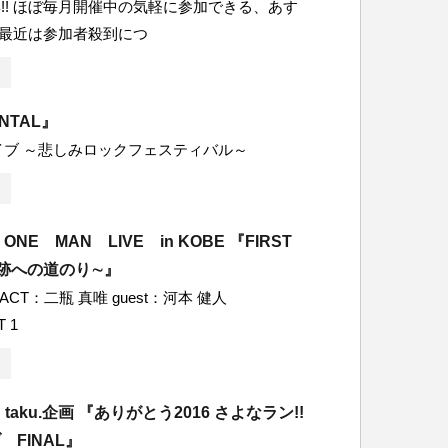
!! ほぼ毎月開催中の気軽に参加できる、あす
! 最近は参加者殺到につ
ENTAL』
ライブ ～悲しみロックフェスティバル～
ONE MAN LIVE in KOBE 『FIRST
~奇跡への道のり∼』
g ACT：二瓶 真唯 guest：河本 健人
T 1
 taku.企画 『ありがとう2016 さよなラン!!
 FINAL』