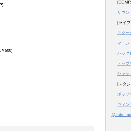
[COM
P)
サウン
[ライブ
スター
マージ
k￥500)
バック
トップ
ヤァヤ
[スタジ
ポップ
ヴィン
@kobe_