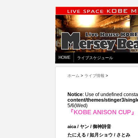
HOME
ライブスケジュール
ホーム
>
ライブ情報
>
Notice
: Use of undefined consta
content/themes/stinger3/singl
5/6(Wed)
『KOBE ANISON CUP』
aica / ヤン / 御神詩音
たにえる / 如月ショウ / さとみ