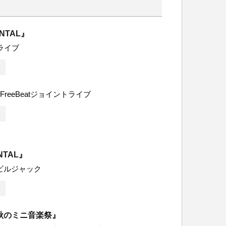
ENTAL』
ライブ
st×FreeBeatジョイントライブ
NTAL』
ビルジャック
秋のミニ音楽祭』