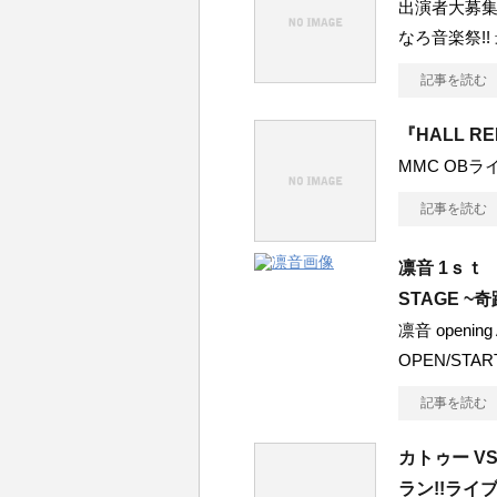
出演者大募集
なろ音楽祭!
記事を読む
『HALL R
MMC OB
記事を読む
凛音 1ｓｔ 
STAGE 
凛音 openin
OPEN/STAR
記事を読む
カトゥー VS
ラン!!ライブ