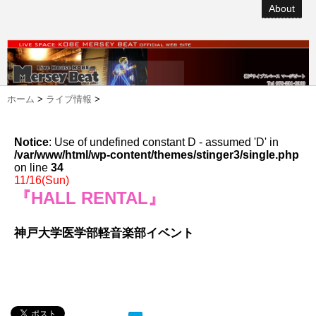
About
ホーム
>
ライブ情報
>
Notice
: Use of undefined constant D - assumed 'D' in
/var/www/html/wp-content/themes/stinger3/single.php
on line
34
11/16(Sun)
『HALL RENTAL』
神戸大学医学部軽音楽部イベント