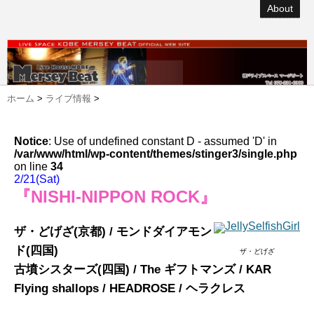
About
ホーム
>
ライブ情報
>
Notice
: Use of undefined constant D - assumed 'D' in
/var/www/html/wp-content/themes/stinger3/single.php
on line
34
2/21(Sat)
『NISHI-NIPPON ROCK』
ザ・どげざ(京都) / モンドダイアモン
ド(四国)
ザ・どげざ
古墳シスターズ(四国) / The ギフトマンズ / KAR
Flying shallops / HEADROSE / ヘラクレス