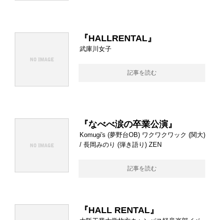
『HALLRENTAL』
武庫川女子
記事を読む
『なべべ涙の卒業公演』
Komugi's (夢野台OB) ワクワクワック (関大)
/ 長岡みのり (弾き語り) ZEN
記事を読む
『HALL RENTAL』