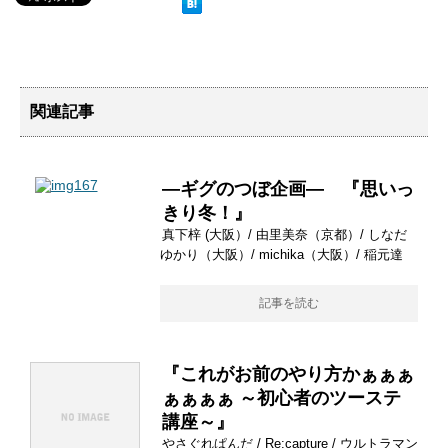
関連記事
―ギグのつぼ企画― 『思いっ
きり冬！』
真下梓 (大阪）/ 由里美奈（京都）/ しなだ
ゆかり（大阪）/ michika（大阪）/ 稲元達
記事を読む
『これがお前のやり方かぁぁぁ
ぁぁぁぁ ～初心者のツーステ
講座～』
やさぐれぱんだ / Re:capture / ウルトラマン