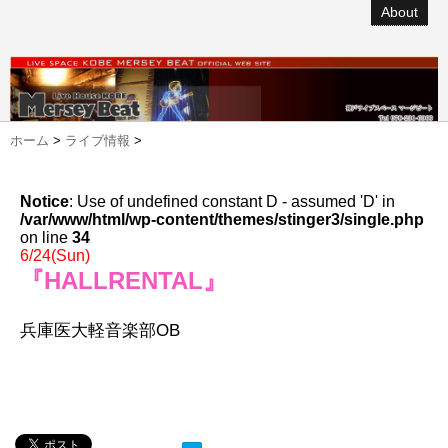
About
ホーム
>
ライブ情報
>
Notice
: Use of undefined constant D - assumed 'D' in
/var/www/html/wp-content/themes/stinger3/single.php
on line
34
6/24(Sun)
『HALLRENTAL』
兵庫医大軽音楽部OB