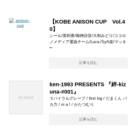
【KOBE ANISON CUP Vol.4
0】
シール/英利香/御神詩音/大和みどり/ココロ
ノメディア選抜チーム/Luca./SyA楽/マッキ
ー
記事を読む
ken-1993 PRESENTS 『絆-kiz
una-#001』
スパイラルグレープ / first log / だまくん バ
カ力 / m a ! / かたつむり
記事を読む