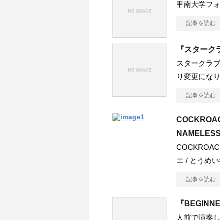
甲南大学フ
記事を読む
『スターク
スタークラ
り変更になり
記事を読む
COCKROACH
NAMELESS
COCKROAC
エ / とうめ
記事を読む
『BEGINNER
人前で演奏し