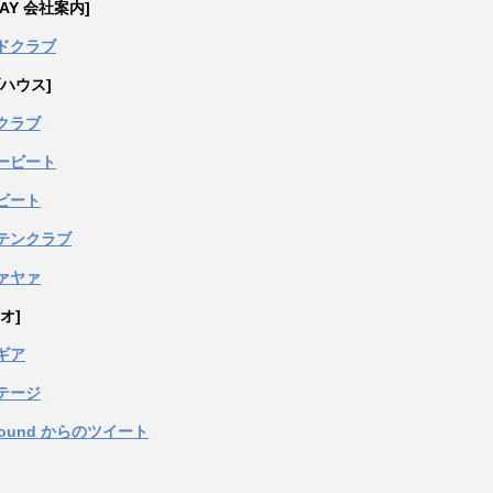
PAY 会社案内]
ドクラブ
ハウス]
クラブ
ービート
ビート
テンクラブ
ァヤァ
オ]
ギア
テージ
sound からのツイート