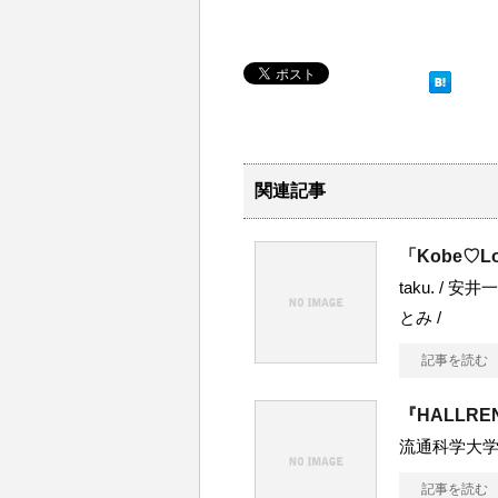
関連記事
「Kobe♡Lo
taku. / 安
とみ /
記事を読む
『HALLRE
流通科学大学
記事を読む