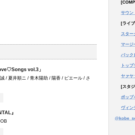
[COM
サウン
[ライブ
スター
マージ
バック
トップ
ve♡Songs vol.3」
ヤァヤ
井一誠 / 夏井順ニ / 青木陽助 / 陽香 / ピエール / さ
[スタジ
ポップ
ヴィン
NTAL』
@kobe_
OB