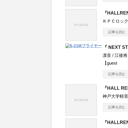
『HALLRE
ＫＰＣロッ
記事を読む
『 NEXT S
凛音 / 江後将太 
【guest
記事を読む
『HALL R
神戸大学軽音
記事を読む
『HALLRE