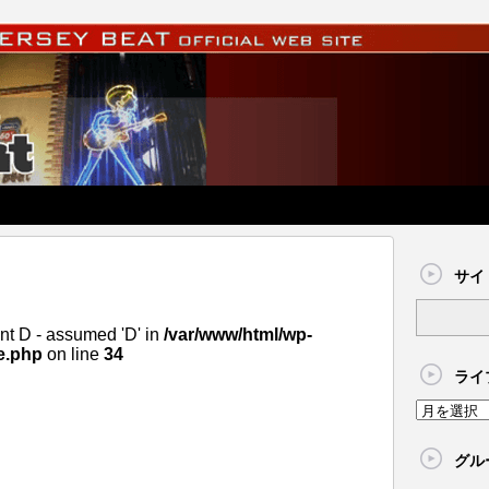
サイ
nt D - assumed 'D' in
/var/www/html/wp-
e.php
on line
34
ライ
グル