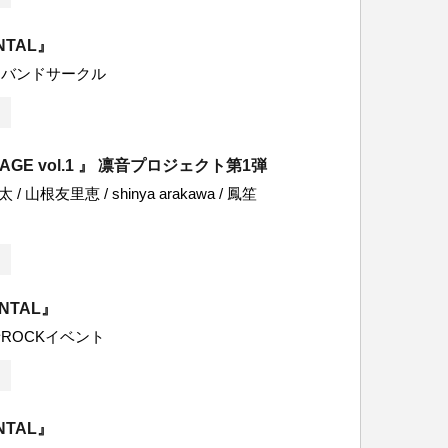
NTAL』
クバンドサークル
TAGE vol.1 』 凛音プロジェクト第1弾
/ 山根友里恵 / shinya arakawa / 鳳笙
ENTAL』
ROCKイベント
NTAL』