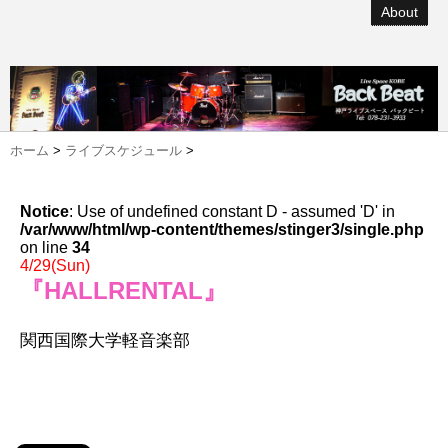
About
ホーム
>
ライブスケジュール
>
Notice
: Use of undefined constant D - assumed 'D' in
/var/www/html/wp-content/themes/stinger3/single.php
on line
34
4/29(Sun)
『HALLRENTAL』
関西国際大学軽音楽部