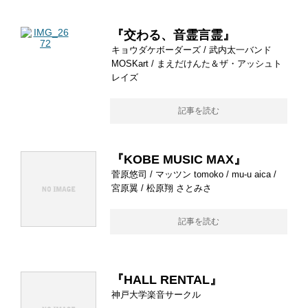
『交わる、音霊言霊』
キョウダケボーダーズ / 武内太一バンド
MOSKart / まえだけんた＆ザ・アッシュト
レイズ
記事を読む
『KOBE MUSIC MAX』
菅原悠司 / マッツン tomoko / mu-u aica /
宮原翼 / 松原翔 さとみさ
記事を読む
『HALL RENTAL』
神戸大学楽音サークル