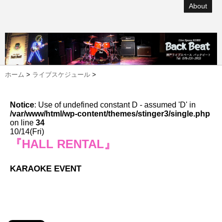
About
ホーム
>
ライブスケジュール
>
Notice
: Use of undefined constant D - assumed 'D' in
/var/www/html/wp-content/themes/stinger3/single.php
on line
34
10/14(Fri)
『HALL RENTAL』
KARAOKE EVENT