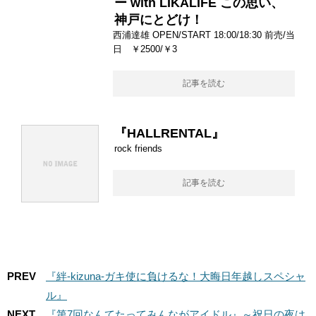
ー with LIKALIFE この思い、
神戸にとどけ！
西浦達雄 OPEN/START 18:00/18:30 前売/当
日 ￥2500/￥3
記事を読む
『HALLRENTAL』
rock friends
記事を読む
PREV
『絆-kizuna-ガキ使に負けるな！大晦日年越しスペシャ
ル』
NEXT
『第7回なんてたってみんながアイドル』～祝日の夜は