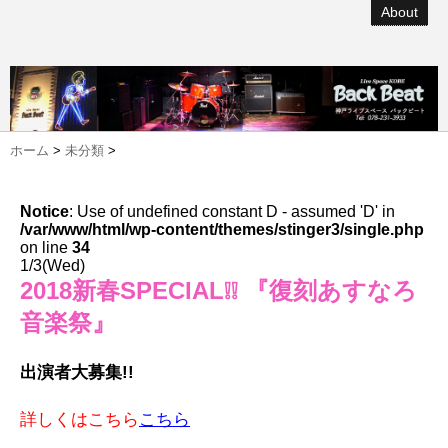
About
ホーム
>
未分類
>
Notice
: Use of undefined constant D - assumed 'D' in
/var/www/html/wp-content/themes/stinger3/single.php
on line
34
1/3(Wed)
2018新春SPECIAL❕❕ 『復刻あすなろ
音楽祭』
出演者大募集!!
詳しくはこちら
こちら