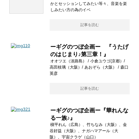
かとセッションしてみたい等々、音楽を楽
しみたい方の為のイベ
記事を読む
ーギグのつぼ企画ー 『うたげ
のはじまり♪第三章！』
オオツエ（淡路島） / 小倉ユウゴ(京都）/
高田枝璃（大阪）/ あおぞら（大阪） / 森口
英彦
記事を読む
ーギグのつぼ企画ー『華れんな
る一族♪』
槇平れん（広島）、竹ちなみ（大阪）、金
谷好益（大阪）、ナガハマアール（大
阪）、宇宙クラゲ（山口）