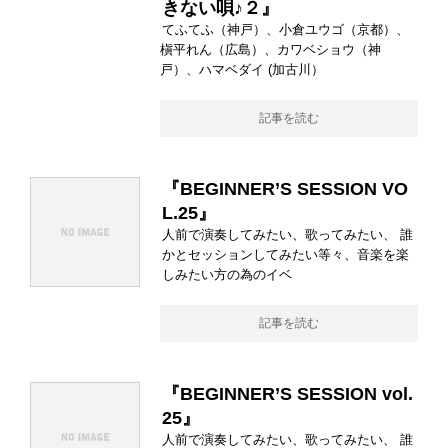
きない唄♪２』
てふてふ（神戸）、小倉ユウゴ（京都）、
槇平れん（広島）、カワベショウ（神
戸）、ハマベダイ (加古川）
記事を読む
『BEGINNER’S SESSION VO
L.25』
人前で演奏してみたい、歌ってみたい、 誰
かとセッションしてみたい等々、音楽を楽
しみたい方の為のイベ
記事を読む
『BEGINNER’S SESSION vol.
25』
人前で演奏してみたい、歌ってみたい、 誰