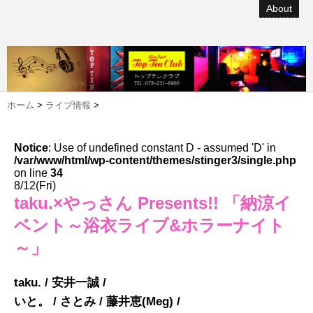
About
ホーム
>
ライブ情報
>
Notice
: Use of undefined constant D - assumed 'D' in
/var/www/html/wp-content/themes/stinger3/single.php
on line
34
8/12(Fri)
taku.×やっさん Presents!! 「納涼イ
ベント～浴衣ライブ&ホラーナイト
～」
taku. / 安井一誠 /
いと。 / さとみ / 藤井恵(Meg) /