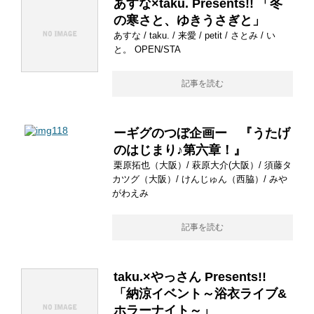
あすな×taku. Presents!! 「冬
の寒さと、ゆきうさぎと」
あすな / taku. / 来愛 / petit / さとみ / い
と。 OPEN/STA
記事を読む
ーギグのつぼ企画ー 『うたげ
のはじまり♪第六章！』
栗原拓也（大阪）/ 萩原大介(大阪）/ 須藤タ
カツグ（大阪）/ けんじゅん（西脇）/ みや
がわえみ
記事を読む
taku.×やっさん Presents!!
「納涼イベント～浴衣ライブ&
ホラーナイト～」