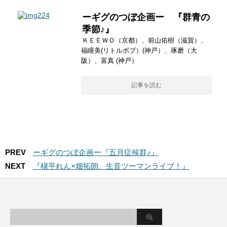
ーギグのつぼ企画ー 『群青の
季節♪』
ＫＥＥＷＯ（京都）、前山佑樹（滋賀）、
福瞳美(リトルボブ）(神戸）、琢磨（大
阪）、富真 (神戸）
記事を読む
PREV
ーギグのつぼ企画ー『五月症候群♪』
NEXT
『槇平れん×畑拓朗、生音ツーマンライブ！』