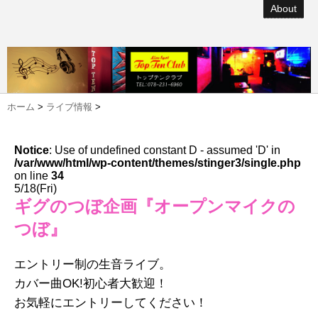
About
ホーム
>
ライブ情報
>
Notice
: Use of undefined constant D - assumed 'D' in
/var/www/html/wp-content/themes/stinger3/single.php
on line
34
5/18(Fri)
ギグのつぼ企画『オープンマイクの
つぼ』
エントリー制の生音ライブ。
カバー曲OK!初心者大歓迎！
お気軽にエントリーしてください！