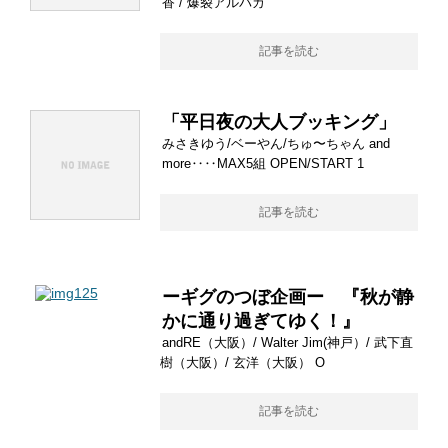
香 / 爆裂アルパカ
記事を読む
「平日夜の大人ブッキング」
みさきゆう/ベーやん/ちゅ〜ちゃん and
more‥‥MAX5組 OPEN/START 1
記事を読む
ーギグのつぼ企画ー 『秋が静
かに通り過ぎてゆく！』
andRE（大阪）/ Walter Jim(神戸）/ 武下直
樹（大阪）/ 玄洋（大阪） O
記事を読む