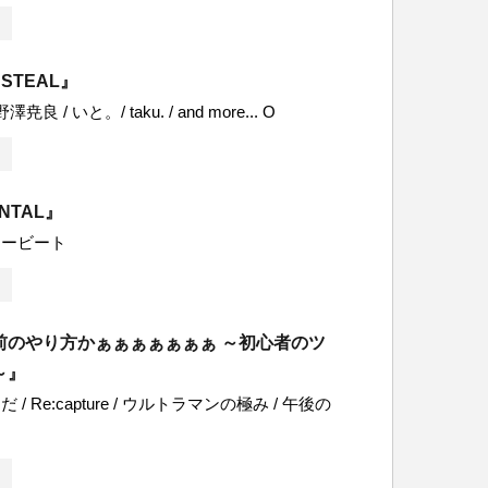
 STEAL』
 野澤尭良 / いと。/ taku. / and more... O
ENTAL』
リービート
前のやり方かぁぁぁぁぁぁぁ ～初心者のツ
～』
/ Re:capture / ウルトラマンの極み / 午後の