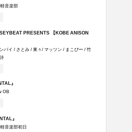
学軽音楽部
SEYBEAT PRESENTS 【KOBE ANISON
ンパイ / さとみ / 東々/ マッツン / まこぴー / 竹
神詩
NTAL』
w OB
ENTAL』
学軽音楽部初日