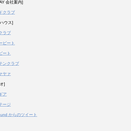
PAY 会社案内]
ドクラブ
ハウス]
クラブ
ービート
ビート
テンクラブ
ァヤァ
オ]
ギア
テージ
sound からのツイート