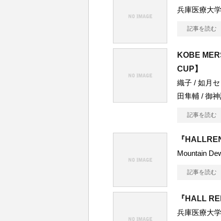
兵庫医療大
記事を読む
KOBE MER
CUP】
織子 / 如月セ
田隼輔 / 御
記事を読む
『HALLRE
Mountain De
記事を読む
『HALL R
兵庫医療大