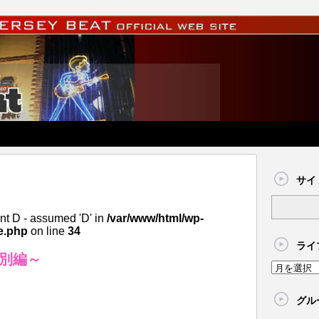
サイ
nt D - assumed 'D' in
/var/www/html/wp-
e.php
on line
34
ライ
～特別編～
グル