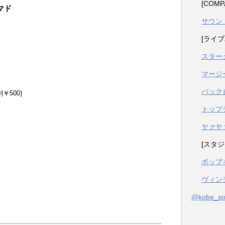
[COM
マド
サウン
[ライブ
スター
マージ
バック
別￥500)
トップ
ヤァヤ
[スタジ
ポップ
ヴィン
@kobe_