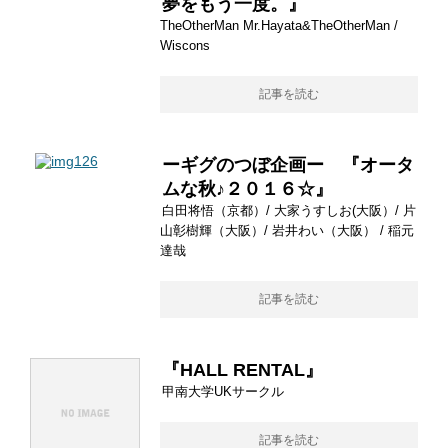
夢をもう一度。』
TheOtherMan Mr.Hayata&TheOtherMan /
Wiscons
記事を読む
ーギグのつぼ企画ー 『オータ
ムな秋♪２０１６☆』
白田将悟（京都）/ 大家うすしお(大阪）/ 片
山彰樹輝（大阪）/ 岩井わい（大阪） / 稲元
達哉
記事を読む
『HALL RENTAL』
甲南大学UKサークル
記事を読む