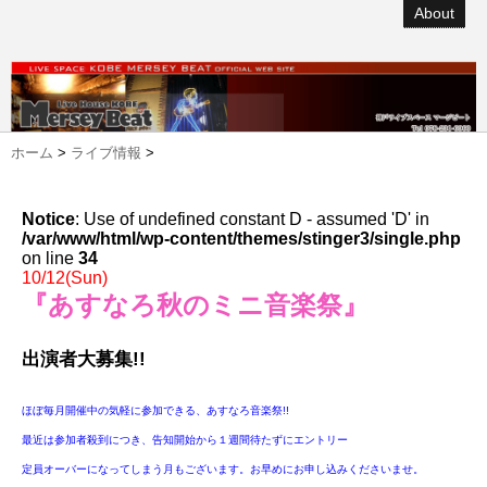
About
ホーム
>
ライブ情報
>
Notice
: Use of undefined constant D - assumed 'D' in
/var/www/html/wp-content/themes/stinger3/single.php
on line
34
10/12(Sun)
『あすなろ秋のミニ音楽祭』
出演者大募集!!
ほぼ毎月開催中の気軽に参加できる、あすなろ音楽祭!!
最近は参加者殺到につき、告知開始から１週間待たずにエントリー
定員オーバーになってしまう月もございます。お早めにお申し込みくださいませ。