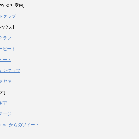
PAY 会社案内]
ドクラブ
ハウス]
クラブ
ービート
ビート
テンクラブ
ァヤァ
オ]
ギア
テージ
sound からのツイート