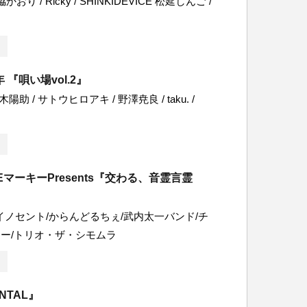
おり / Ricky / SHINKIDEVICE 松延しんご /
『唄い場vol.2』
陽助 / サトウヒロアキ / 野澤尭良 / taku. /
TEマーキーPresents『交わる、音霊言霊
E/イノセント/からんどるちぇ/武内太一バンド/チ
ー/トリオ・ザ・シモムラ
ENTAL』