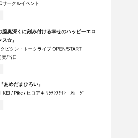
Cサークルイベント
の膣奥深くに刻み付ける幸せのハッピーエロ
クス☆』
ピクン・トークライブ OPEN/START
0 前売/当日
画 『あめだまひろい』
AKI KEI / Pike / ヒロアキ ﾘｸﾃﾝｽﾀｲﾝ 雅 ｼﾞ