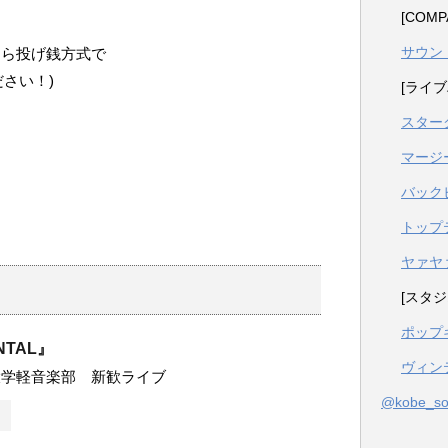
[COM
サウン
たら投げ銭方式で
さい！)
[ライブ
スター
マージ
バック
トップ
ヤァヤ
[スタジ
ポップ
NTAL』
ヴィン
大学軽音楽部 新歓ライブ
@kobe_