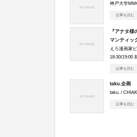
神戸大学MM
記事を読む
『アナタ様
マンティッ
えろ漫画家ピク
18:30/19:0
記事を読む
taku.企
taku. / CHI
記事を読む