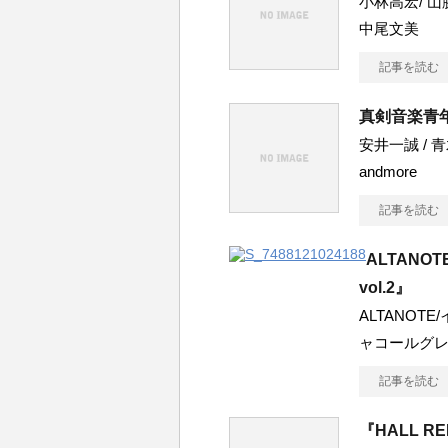
小林高宏/ 山脇か
中尾文美
記事を読む
真剣音楽青年 
安井一誠 / 青木
andmore
記事を読む
ALTANO
vol.2』
ALTANOT
ャコールグレ
記事を読む
『HALL R