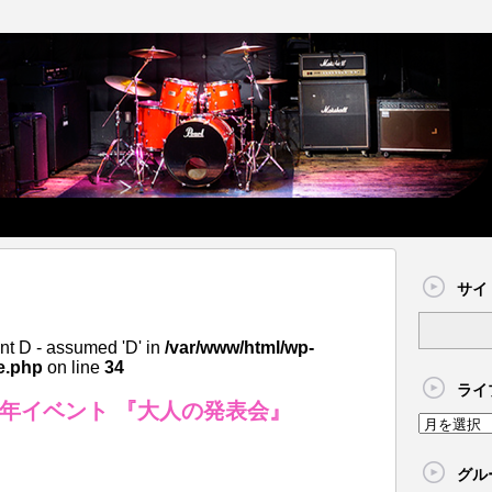
サイ
nt D - assumed 'D' in
/var/www/html/wp-
e.php
on line
34
ライ
10周年イベント 『大人の発表会』
グル