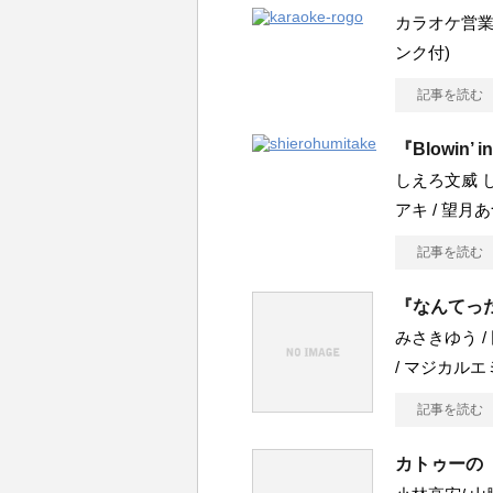
カラオケ営業 OP
ンク付)
記事を読む
『Blowin’ i
しえろ文威 し
アキ / 望月あ
記事を読む
『なんてっ
みさきゆう /
/ マジカル
記事を読む
カトゥーの 