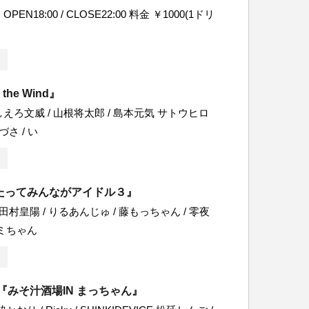
EN18:00 / CLOSE22:00 料金 ￥1000(1ドリ
n the Wind』
えろ文威 / 山根将太郎 / 島本元気 サトウヒロ
づさ / い
たってみんながアイドル３』
 田村皇陽 / りるあんじゅ / 藤もっちゃん / 零夜
エミちゃん
『みそ汁酒場IN まっちゃん』