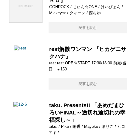
ＲＯ』
GOHROCK / じゅん☆ONE / けいぴょん /
Mickey☆ / クィーン / 西村ゆ
記事を読む
rest解散ワンマン 『ヒカゲニサ
クハナ』
rest rest OPEN/START 17:30/18:00 前売/当
日 ￥150
記事を読む
taku. Presents!! 「あめだまひ
ろいFINAL～途切れ途切れの幸
福探し～」
taku. / Pike / 陽香 / Mayoko / まりこ / ヒロ
アキ /