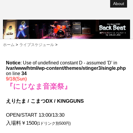
About
ホーム
>
ライブスケジュール
>
Notice
: Use of undefined constant D - assumed 'D' in
/var/www/html/wp-content/themes/stinger3/single.php
on line
34
9/18(Sun)
『にじなま音楽祭』
えりたま / こまつDX / KINGGUNS
OPEN/START 13:00/13:30
入場料￥1500
(1ドリンク別500円)