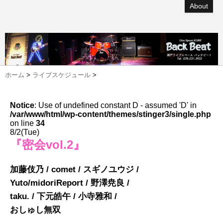
About
ホーム
>
ライブスケジュール
>
Notice
: Use of undefined constant D - assumed 'D' in
/var/www/html/wp-content/themes/stinger3/single.php
on line
34
8/2(Tue)
『密会vol.2』
加藤伎乃 / comet / スギノユウジ /
Yuto/midoriReport / 野澤尭良 /
taku. / 下元皓午 / 小寺雅和 /
おしゅし無双