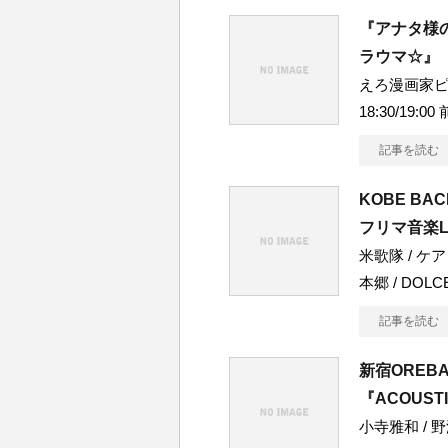
『アナタ様
ラウマ☆』
えろ漫画家ピク
18:30/19:0
記事を読む
KOBE BA
フリマ音楽LI
米歌隊 / ケ
本郷 / DOLC
記事を読む
新宿OREB
『ACOUST
小寺雅和 / 野澤