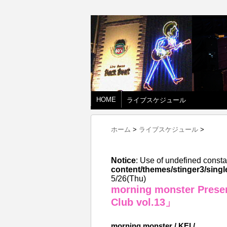
HOME
ライブスケジュール
ホーム
>
ライブスケジュール
>
Notice
: Use of undefined consta
content/themes/stinger3/singl
5/26(Thu)
morning monster Prese
Club vol.13」
morning monster / KEI /