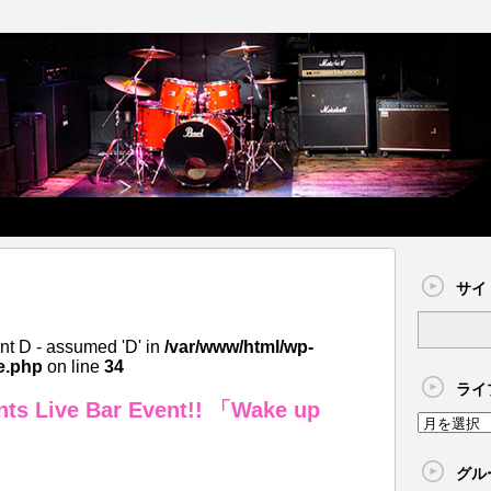
サイ
nt D - assumed 'D' in
/var/www/html/wp-
e.php
on line
34
ライ
nts Live Bar Event!! 「Wake up
グル