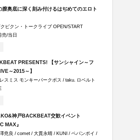
の膣奥底に深く刻み付けるはぢめてのエロト
ピクン・トークライブ OPEN/START
0 前売/当日
CKBEAT PRESENTS! 【サンシャイン～フ
VE～2015～】
アレスミス モンキーパークボス / taku. ロベルト
E
AKO&神戸BACKBEAT交歓イベント
IC MAX』
尭良 / comet / 大貫永晴 / KUNI / ペパンポイ /