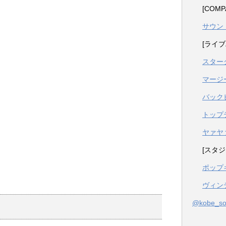
[COM
サウン
[ライブ
スター
マージ
バック
トップ
ヤァヤ
[スタジ
ポップ
ヴィン
@kobe_