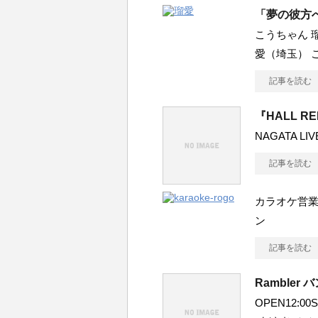
「夢の彼方へV
こうちゃん 瑠
愛（埼玉） 
記事を読む
『HALL R
NAGATA LIV
記事を読む
カラオケ営業 OP
ン
記事を読む
Ramble
OPEN12:0