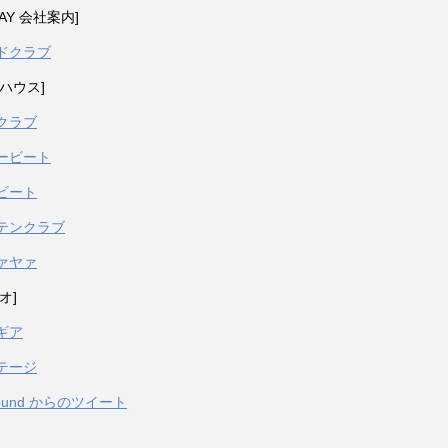
PAY 会社案内]
ドクラブ
ハウス]
クラブ
ービート
ビート
テンクラブ
ァヤァ
オ]
ギア
テージ
sound からのツイート