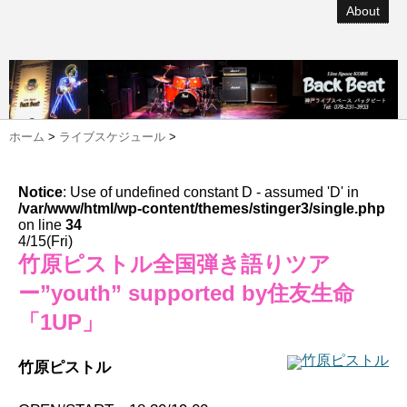
About
ホーム
>
ライブスケジュール
>
Notice
: Use of undefined constant D - assumed 'D' in
/var/www/html/wp-content/themes/stinger3/single.php
on line
34
4/15(Fri)
竹原ピストル全国弾き語りツア
ー”youth” supported by住友生命
「1UP」
竹原ピストル