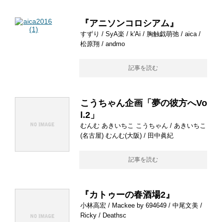
『アニソンコロシアム』
すずり / SyA楽 / k'Ai / 胸触戯萌弛 / aica /
松原翔 / andmo
記事を読む
こうちゃん企画「夢の彼方へVo
l.2」
むんむ あきいちこ こうちゃん / あきいちこ
(名古屋) むんむ(大阪) / 田中眞紀
記事を読む
『カトゥーの春酒場2』
小林高宏 / Mackee by 694649 / 中尾文美 /
Ricky / Deathsc