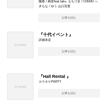
陽香 / 絢音feat.taku. もちづき / CHIAKI へ
ぎもな / ゆう 山口百恵
記事を読む
『十代イベント』
詳細未定
記事を読む
『Hall Rental 』
カラオケPARTY
記事を読む