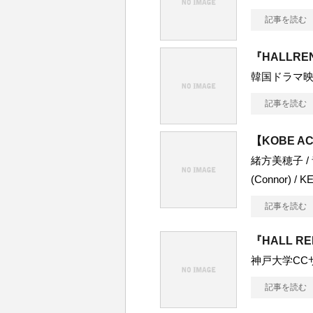
記事を読む
『HALLRE
韓国ドラマ
記事を読む
【KOBE AC
緒方美穂子 /
(Connor) / KE
記事を読む
『HALL R
神戸大学CC
記事を読む