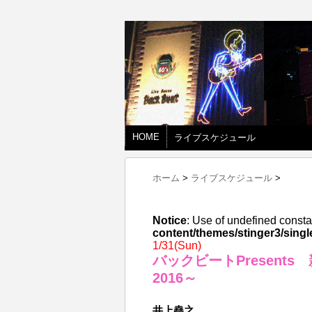
HOME
ライブスケジュール
ホーム
>
ライブスケジュール
>
Notice
: Use of undefined consta
content/themes/stinger3/singl
1/31(Sun)
バックビートPresent
2016～
井上堯之