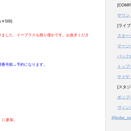
[COM
サウン
k￥500)
[ライブ
りました、イープラスも残り僅かです。お急ぎくださ
スター
マージ
バック
理番号順→予約になります。
トップ
ヤァヤ
[スタジ
ポップ
ヴィン
@kobe_
」に参加。