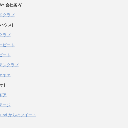
PAY 会社案内]
ドクラブ
ハウス]
クラブ
ービート
ビート
テンクラブ
ァヤァ
オ]
ギア
テージ
sound からのツイート