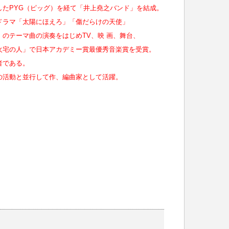
したPYG（ピッグ）を経て「井上堯之バンド」を結成。
ドラマ「太陽にほえろ」「傷だらけの天使」
のテーマ曲の演奏をはじめTV、映 画、舞台、
火宅の人」で日本アカデミー賞最優秀音楽賞を受賞。
者である。
の活動と並行して作、編曲家として活躍。