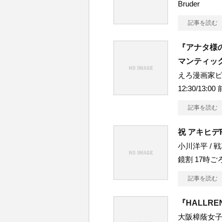
Bruder
記事を読む
『アナタ様
マンティッ
えろ漫画家ピク
12:30/13:0
記事を読む
祝 アキヒデ
小川洋平 / 戦
鏡割 17時ご
記事を読む
『HALLRE
大阪樟蔭女