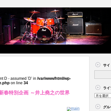
サイ
nt D - assumed 'D' in
/var/www/html/wp-
e.php
on line
34
ライ
s 新春特別企画 ～井上堯之の世界
グル