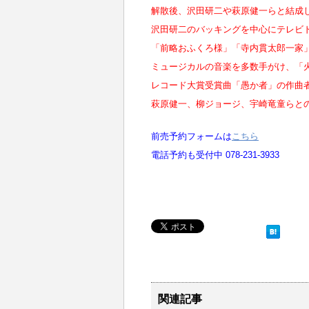
解散後、沢田研二や萩原健一らと結成
沢田研二のバッキングを中心にテレビ
「前略おふくろ様」「寺内貫太郎一家」
ミュージカルの音楽を多数手がけ、「
レコード大賞受賞曲「愚か者」の作曲
萩原健一、柳ジョージ、宇崎竜童らと
前売予約フォームは
こちら
電話予約も受付中 078-231-3933
関連記事