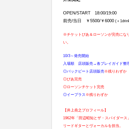
OPEN/START 18:00/19:00
前売/当日 ￥5500/￥6000
(＋1drin
※チケットぴあ＆ローソンが完売にな
い。
10/3～発売開始
入場順 店頭販売→各プレイガイド整
◎バックビート店頭販売
※残りわずか
◎ぴあ完売
◎ローソンチケット完売
◎イープラス
※残りわずか
【井上堯之プロフィール】
1962年「田辺昭知とザ・スパイダース
リードギターとヴォーカルを担当。