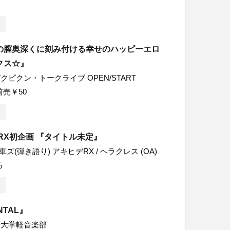
の膣奥深くに刻み付ける幸せのハッピーエロ
クス☆』
ピクン・トークライブ OPEN/START
0 前売￥50
RX初企画 『タイトル未定』
車ズ(弾き語り) アキヒデRX / ヘラクレス (OA)
ろ
NTAL』
子大学軽音楽部