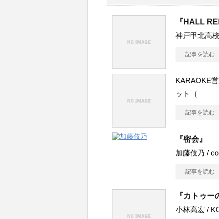
『HALL R
神戸甲北高校
記事を読む
KARAOKE営業
ット（
記事を読む
『密会』
加藤伎乃 / coime
記事を読む
『カトゥー
小林高宏 / K