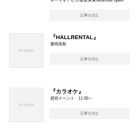
キーマキノセス/星歌未来/andmore open/
記事を読む
『HALLRENTAL』
裏明高祭
記事を読む
『カラオケ』
貸切イベント 11:00～
記事を読む