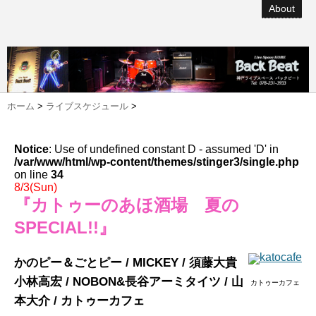
About
ホーム
>
ライブスケジュール
>
Notice
: Use of undefined constant D - assumed 'D' in
/var/www/html/wp-content/themes/stinger3/single.php
on line
34
8/3(Sun)
『カトゥーのあほ酒場 夏の
SPECIAL!!』
かのピー＆ごとピー / MICKEY / 須藤大貴
小林高宏 / NOBON&長谷アーミタイツ / 山
カトゥーカフェ
本大介 / カトゥーカフェ