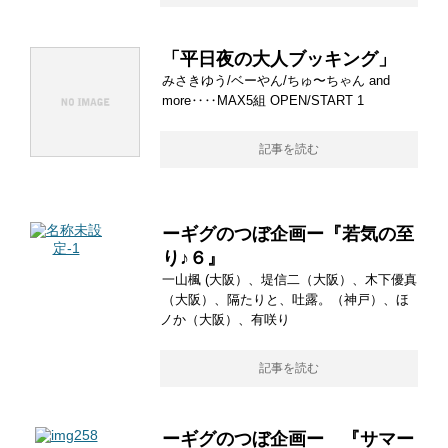
「平日夜の大人ブッキング」
みさきゆう/ベーやん/ちゅ〜ちゃん and
more‥‥MAX5組 OPEN/START 1
記事を読む
ーギグのつぼ企画ー『若気の至
り♪６』
一山楓 (大阪）、堤信二（大阪）、木下優真
（大阪）、隔たりと、吐露。（神戸）、ほ
ノか（大阪）、有咲り
記事を読む
ーギグのつぼ企画ー 『サマー