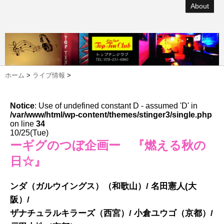
About
ホーム
>
ライブ情報
>
Notice
: Use of undefined constant D - assumed 'D' in
/var/www/html/wp-content/themes/stinger3/single.php
on line
34
10/25(Tue)
ーギグのつぼ企画ー 『燃える秋の
日☆』
ンダ（ガルウイングス）（和歌山）/ 名田憲人(大
阪）/
ザナチュラルキラーズ（西宮）/ 小倉ユウゴ（京都）/