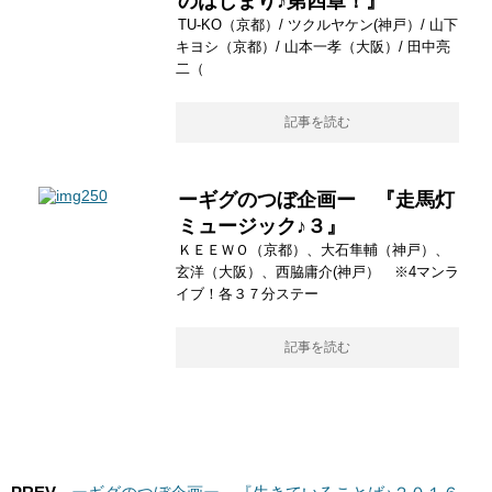
のはじまり♪第四章！』
TU-KO（京都）/ ツクルヤケン(神戸）/ 山下
キヨシ（京都）/ 山本一孝（大阪）/ 田中亮
二（
記事を読む
ーギグのつぼ企画ー 『走馬灯
ミュージック♪３』
ＫＥＥＷＯ（京都）、大石隼輔（神戸）、
玄洋（大阪）、西脇庸介(神戸） ※4マンラ
イブ！各３７分ステー
記事を読む