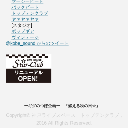
マージービート
バックビート
トップテンクラブ
ヤァヤァヤァ
[スタジオ]
ポップギア
ヴィンテージ
@kobe_sound からのツイート
ーギグのつぼ企画ー 『燃える秋の日☆』
Copyright© 神戸ライブスペース トップテンクラブ ,
2016 All Rights Reserved.