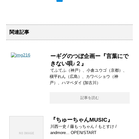
関連記事
ーギグのつぼ企画ー『言葉にで
きない唄♪２』
てふてふ（神戸）、小倉ユウゴ（京都）、
槇平れん（広島）、カワベショウ（神
戸）、ハマベダイ (加古川）
記事を読む
『ちゅーちゃんMUSIC』
川西一史 / 藤もっちゃん / もとすけ /
andmore... OPEN/START