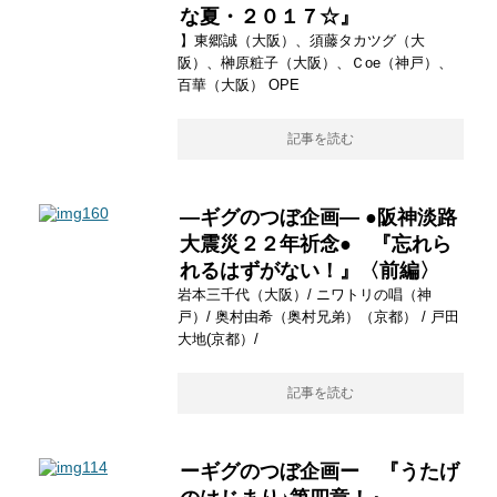
な夏・２０１７☆』
】東郷誠（大阪）、須藤タカツグ（大
阪）、榊原粧子（大阪）、Ｃoe（神戸）、
百華（大阪） OPE
記事を読む
―ギグのつぼ企画― ●阪神淡路
大震災２２年祈念● 『忘れら
れるはずがない！』〈前編〉
岩本三千代（大阪）/ ニワトリの唱（神
戸）/ 奥村由希（奥村兄弟）（京都） / 戸田
大地(京都）/
記事を読む
ーギグのつぼ企画ー 『うたげ