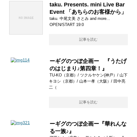
taku. Presents. mini Live Bar
Event 「あちらのお客様から」
taku. 中尾文美 さとみ and more...
OPEN/START 19:0
記事を読む
ーギグのつぼ企画ー 『うたげ
のはじまり♪第四章！』
TU-KO（京都）/ ツクルヤケン(神戸）/ 山下
キヨシ（京都）/ 山本一孝（大阪）/ 田中亮
二（
記事を読む
ーギグのつぼ企画ー『華れんな
る一族♪』