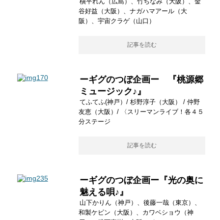
槇平れん（広島）、竹ちなみ（大阪）、金
谷好益（大阪）、ナガハマアール（大
阪）、宇宙クラゲ（山口）
記事を読む
ーギグのつぼ企画ー 『桃源郷
ミュージック♪』
てふてふ(神戸）/ 杉野淳子（大阪） / 仲野
友恵（大阪）/ 〈スリーマンライブ！各４５
分ステージ
記事を読む
ーギグのつぼ企画ー『光の奥に
魅える唄♪』
山下かりん（神戸）、後藤一哉（東京）、
和製ケビン（大阪）、カワベショウ（神