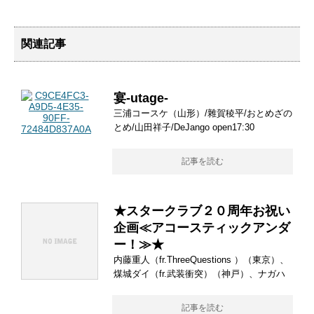
関連記事
宴-utage-
三浦コースケ（山形）/雜賀稜平/おとめざの
とめ/山田祥子/DeJango open17:30
記事を読む
★スタークラブ２０周年お祝い
企画≪アコースティックアンダ
ー！≫★
内藤重人（fr.ThreeQuestions ）（東京）、
煤城ダイ（fr.武装衝突）（神戸）、ナガハ
記事を読む