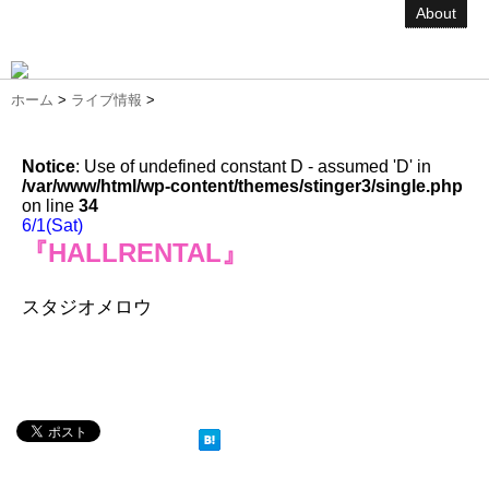
About
ホーム
>
ライブ情報
>
Notice
: Use of undefined constant D - assumed 'D' in
/var/www/html/wp-content/themes/stinger3/single.php
on line
34
6/1(Sat)
『HALLRENTAL』
スタジオメロウ