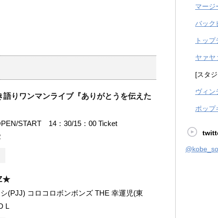
マージ
バック
トップ
ヤァヤ
[スタジ
ヴィン
き語りワンマンライブ『ありがとうを伝えた
ポップ
N/START 14：30/15：00 Ticket
twitt
R
@kobe_
Z★
(PJJ) コロコロボンボンズ THE 幸運児(東
D L