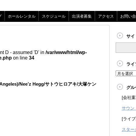
プ
ホールレンタル
スケジュール
出演者募集
アクセス
お問い合
サイ
nt D - assumed 'D' in
/var/www/html/wp-
e.php
on line
34
ライ
 Los Angeles)/Nee’z Hegg/サトウヒロアキ/大塚ケン
グル
[会社案
サウン
[ライブ
スター