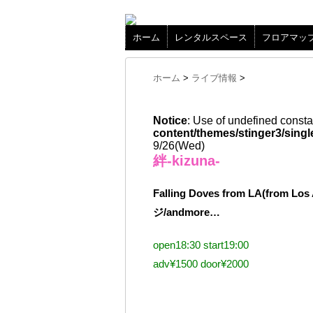
ホーム
レンタルスペース
フロアマッ
ホーム
>
ライブ情報
>
Notice
: Use of undefined consta
content/themes/stinger3/singl
9/26(Wed)
絆-kizuna-
Falling Doves from LA(from
ジ/andmore…
open18:30 start19:00
adv¥1500 door¥2000