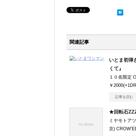
関連記事
いとま初弾
くて』
１０名限定 OPE
￥2000(+1D
記事を読む
★回転石ZZ
ミヤモトアツシ
京) CROW'E