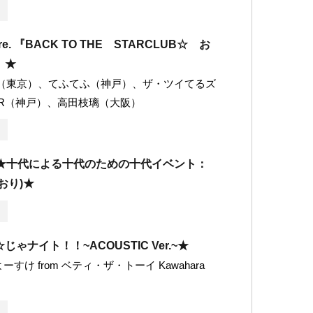
re. 『BACK TO THE STARCLUB☆ お
』★
６（東京）、てふてふ（神戸）、ザ・ツイてるズ
AR（神戸）、高田枝璃（大阪）
★十代による十代のための十代イベント：
おり)★
ゃナイト！！~ACOUSTIC Ver.~★
ーすけ from ベティ・ザ・トーイ Kawahara