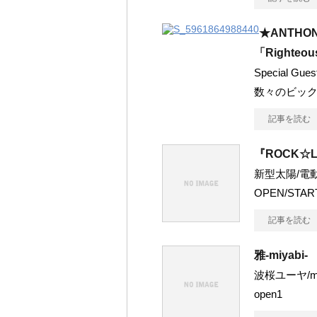
★ANTHON
「Righteou
Special 
数々のビッ
記事を読む
『ROCK☆
新型太陽/電動の
OPEN/STAR
記事を読む
雅-miyabi-
波桜ユーヤ/muu
open1