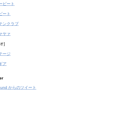
ービート
ビート
テンクラブ
ァヤァ
オ]
テージ
ギア
er
sound からのツイート