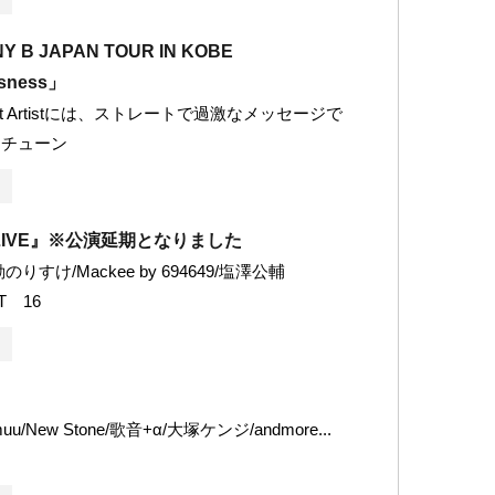
Y B JAPAN TOUR IN KOBE
sness」
Guest Artistには、ストレートで過激なメッセージで
クチューン
LIVE』※公演延期となりました
りすけ/Mackee by 694649/塩澤公輔
T 16
/New Stone/歌音+α/大塚ケンジ/andmore...