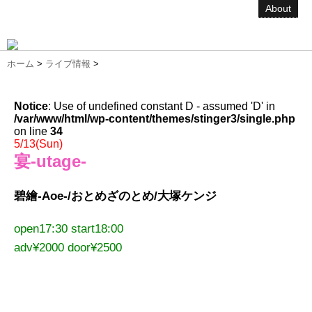
About
ホーム
>
ライブ情報
>
Notice
: Use of undefined constant D - assumed 'D' in
/var/www/html/wp-content/themes/stinger3/single.php
on line
34
5/13(Sun)
宴-utage-
碧繪-Aoe-/おとめざのとめ/大塚ケンジ
open17:30 start18:00
adv¥2000 door¥2500