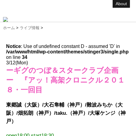
About
ホーム
>
ライブ情報
>
Notice
: Use of undefined constant D - assumed 'D' in
/var/www/html/wp-content/themes/stinger3/single.php
on line
34
3/12(Mon)
ーギグのつぼ＆スタークラブ企画
ー 『アッ！高架クロニクル２０１
８・一回目
東郷誠（大阪）/大石隼輔（神戸）/難波みちか（大
阪）/畑拓朗（神戸）/taku.（神戸）/大塚ケンジ（神
戸）
open18:00 start18:30