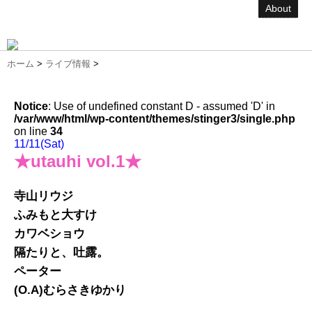
About
ホーム
>
ライブ情報
>
Notice
: Use of undefined constant D - assumed 'D' in
/var/www/html/wp-content/themes/stinger3/single.php
on line
34
11/11(Sat)
★utauhi vol.1★
寺山リウジ
ふみもと大すけ
カワベショウ
隔たりと、吐露。
ペーター
(O.A)むらさきゆかり