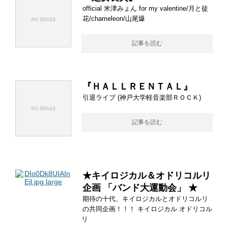
official 米津みょん for my valentine/月と徒
花/chameleon/山尾爆
記事を読む
『ＨＡＬＬＲＥＮＴＡＬ』
引退ライブ (神戸大学軽音楽部ＲＯＣＫ)
記事を読む
★キイロジカル＆オドリコルリ
企画 「バンド大運動会」 ★
期待の十代、キイロジカルとオドリコルリ
の共同企画！！！ キイロジカル オドリコル
リ