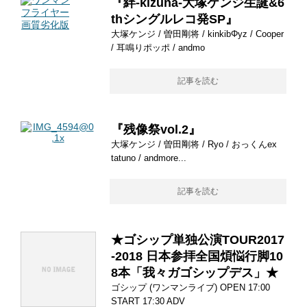
『絆-kizuna-大塚ケンジ生誕&6
thシングルレコ発SP』
大塚ケンジ / 曽田剛将 / kinkibΦyz / Cooper
/ 耳鳴りポッポ / andmo
記事を読む
『残像祭vol.2』
大塚ケンジ / 曽田剛将 / Ryo / おっくんex
tatuno / andmore...
記事を読む
★ゴシップ単独公演TOUR2017
-2018 日本参拝全国煩悩行脚10
8本「我々ガゴシップデス」★
ゴシップ (ワンマンライブ) OPEN 17:00
START 17:30 ADV