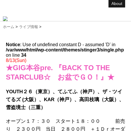
About
ホーム
>
ライブ情報
>
Notice
: Use of undefined constant D - assumed 'D' in
/var/www/html/wp-content/themes/stinger3/single.php
on line
34
8/13(Sun)
★GIG本谷pre. 『BACK TO THE
STARCLUB☆ お盆でＧＯ！』★
YOUTH２６（東京）、てふてふ（神戸）、ザ・ツイ
てるズ (大阪）、KAR（神戸）、高田枝璃（大阪）、
雪盗境士（三重）
オープン１７：３０ スタート１８：００ 前売
り ２３００円 当日 ２８００円 ＋１Ｄｒオーダ