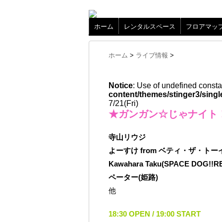
ホーム
レンタルスペース
フロアマッ
ホーム
>
ライブ情報
>
Notice
: Use of undefined consta
content/themes/stinger3/singl
7/21(Fri)
★ガンガン☆じゃナイト！！~
寺山リウジ
よーすけ from ベティ・ザ・トー
Kawahara Taku(SPACE DOG!!
ペーター(姫路)
他
18:30 OPEN / 19:00 START