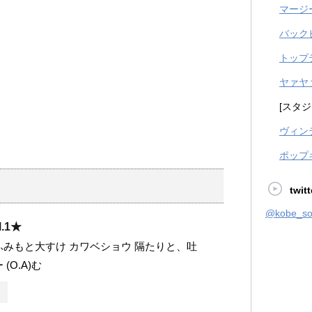
マージ
バック
トップ
ヤァヤ
[スタジ
ヴィン
ポップ
twitt
@kobe_
l.1★
ふみもと大すけ カワベショウ 隔たりと、吐
(O.A)む