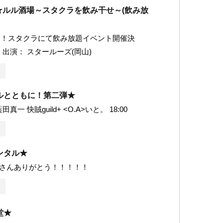
★ルル酒場～スタクラを飲み干せ～(飲み放
！！スタクラにて飲み放題イベント開催決
 出演： スタールーズ(岡山)
ルとともに！第二弾★
真一 快賊guild+ <O.A>いと。 18:00
ンタル★
reamさんありがとう！！！！！
堂★