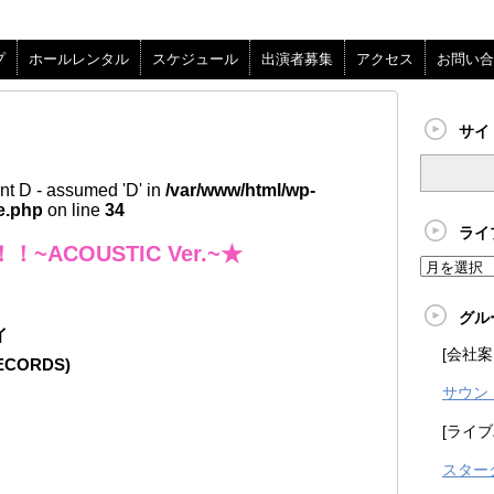
プ
ホールレンタル
スケジュール
出演者募集
アクセス
お問い合
サイ
nt D - assumed 'D' in
/var/www/html/wp-
e.php
on line
34
ライ
ACOUSTIC Ver.~★
グル
イ
[会社案
RECORDS)
サウン
[ライブ
スター