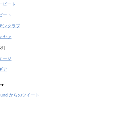
ービート
ビート
テンクラブ
ァヤァ
オ]
テージ
ギア
er
sound からのツイート