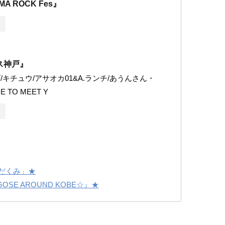
A ROCK Fes』
ス神戸』
/キチュウ/アサオカ01&A.ランチ/あうんさん・
 TO MEET Y
わるだくみ」★
ME GOSE AROUND KOBE☆』★