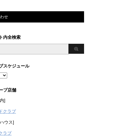
わせ
ト内全検索
ブスケジュール
ープ店舗
内]
ドクラブ
ハウス]
クラブ