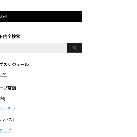
わせ
ト内全検索
ブスケジュール
ープ店舗
内]
ドクラブ
ハウス]
クラブ