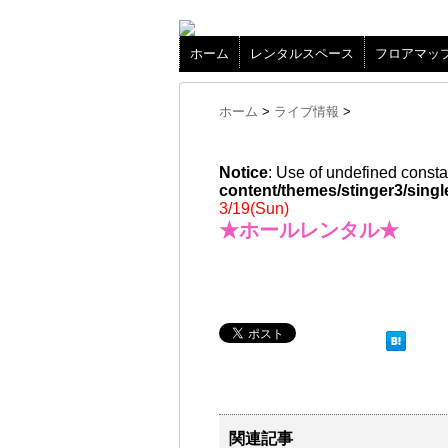
ホーム
レンタルスペース
フロアマッ
ホーム
>
ライブ情報
>
Notice
: Use of undefined consta
content/themes/stinger3/singl
3/19(Sun)
★ホールレンタル★
関連記事