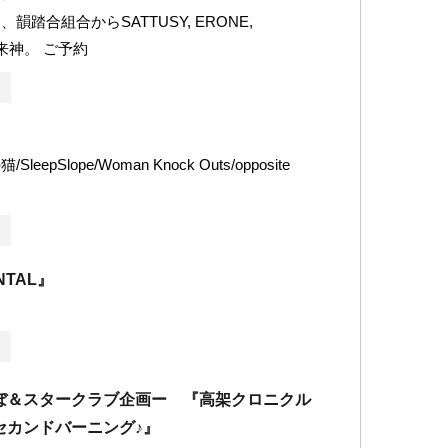
韻踏合組合からSATTUSY, ERONE,
、来神。 ご予約
eepSlope/Woman Knock Outs/opposite
NTAL』
ぼ＆スタークラブ企画ー 『高架クロニクル
セカンドバーニング♪』