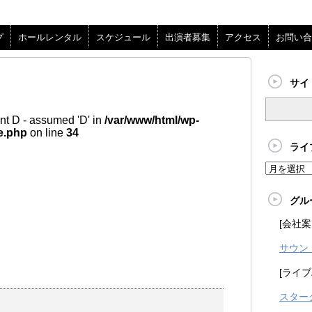
プ
ホールレンタル
スケジュール
出演者募集
アクセス
お問い合
サイ
nt D - assumed 'D' in
/var/www/html/wp-
e.php
on line
34
ライ
グル
[会社案
サウン
[ライブ
スター