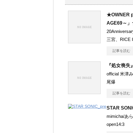
★OWNER
AGE69～」
20Anniv
三宮、RICE I
記事を読む
『処女喪失
official 米津
尾爆
記事を読む
STAR SONI
mimicha/
open14:3