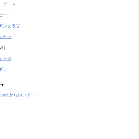
ービート
ビート
テンクラブ
ァヤァ
オ]
テージ
ギア
er
sound からのツイート