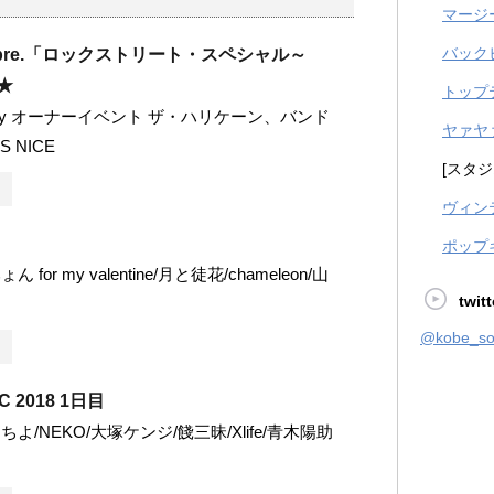
マージ
バック
 pre.「ロックストリート・スペシャル～
★
トップ
ersary オーナーイベント ザ・ハリケーン、バンド
ヤァヤ
S NICE
[スタジ
ヴィン
』
ポップ
みょん for my valentine/月と徒花/chameleon/山
twitt
@kobe_
C 2018 1日目
あらちよ/NEKO/大塚ケンジ/餞三昧/Xlife/青木陽助