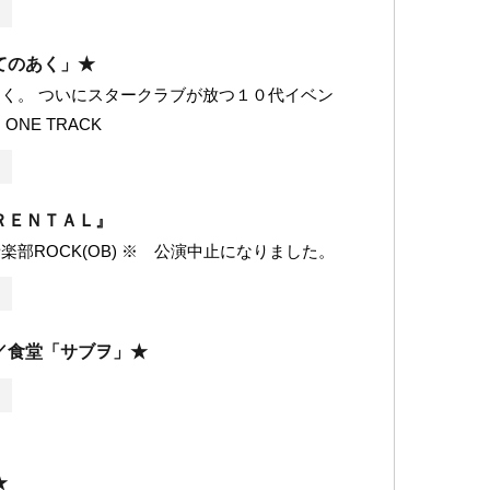
てのあく」★
く。 ついにスタークラブが放つ１０代イベン
ONE TRACK
ＲＥＮＴＡＬ』
楽部ROCK(OB) ※ 公演中止になりました。
／食堂「サブヲ」★
★