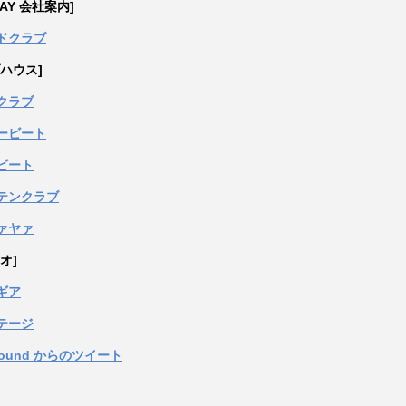
PAY 会社案内]
ドクラブ
ハウス]
クラブ
ービート
ビート
テンクラブ
ァヤァ
オ]
ギア
テージ
sound からのツイート