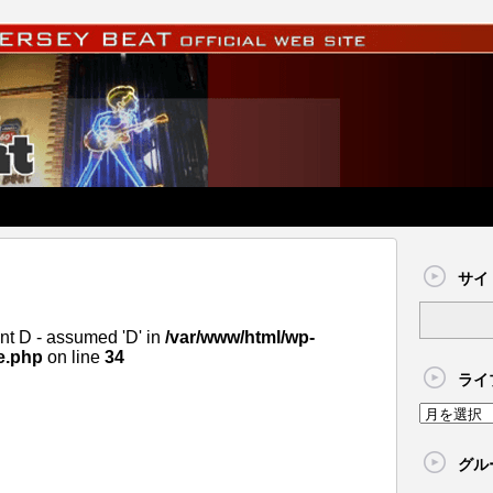
サイ
nt D - assumed 'D' in
/var/www/html/wp-
e.php
on line
34
ライ
グル