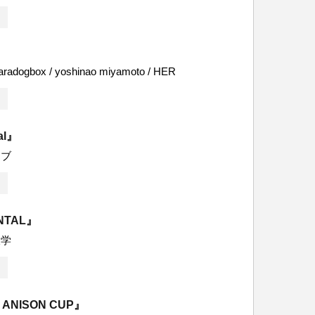
paradogbox / yoshinao miyamoto / HER
al』
イブ
NTAL』
大学
 ANISON CUP』