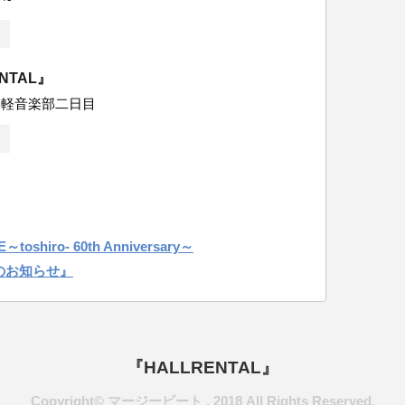
ENTAL』
学軽音楽部二日目
oshiro- 60th Anniversary～
のお知らせ』
『HALLRENTAL』
Copyright© マージービート , 2018 All Rights Reserved.