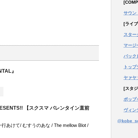
[COM
サウン
[ライブ
スター
マージ
バック
トップ
NTAL』
ヤァヤ
ト
[スタジ
ポップ
ESENTS!! 【スクスマ バレンタイン直前
ヴィン
@kobe_
けて/ むすうのあな / The mellow Blot /