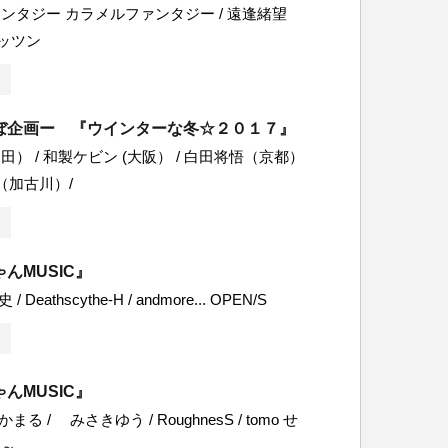
ンタジー カラメルファンタジー / 遠逢緒望
 マッツン
ぼ企画ー 『ウインターな冬☆２０１７』
） / 和製ケビン (大阪） / 白田将悟（京都）
（加古川）/
んMUSIC』
 Deathscythe‐H / andmore... OPEN/S
んMUSIC』
まる / みさきゆう / RoughnesS / tomo せ
ぁ～