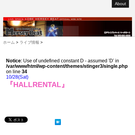
About
ホーム
>
ライブ情報
>
Notice
: Use of undefined constant D - assumed 'D' in
/var/www/html/wp-content/themes/stinger3/single.php
on line
34
10/28(Sat)
『HALLRENTAL』