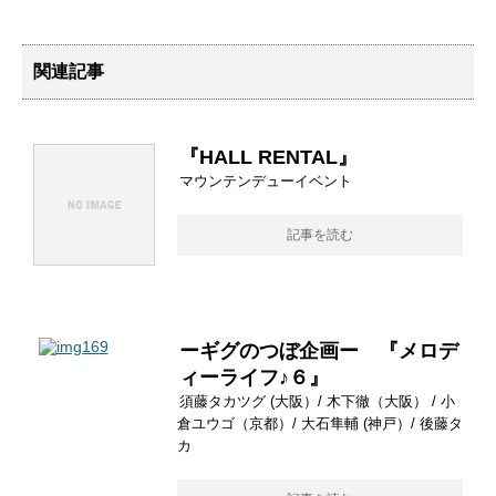
関連記事
『HALL RENTAL』
マウンテンデューイベント
記事を読む
ーギグのつぼ企画ー 『メロデ
ィーライフ♪６』
須藤タカツグ (大阪）/ 木下徹（大阪） / 小
倉ユウゴ（京都）/ 大石隼輔 (神戸）/ 後藤タ
カ