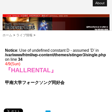
About
ホーム
>
ライブ情報
>
Notice
: Use of undefined constant D - assumed 'D' in
/var/www/html/wp-content/themes/stinger3/single.php
on line
34
4/9(Sun)
『HALLRENTAL』
甲南大学フォークソング同好会