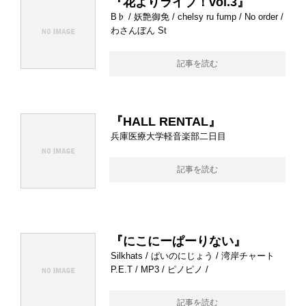
『花よりライブ！vol.3』
B♭ / 妖艶御免 / chelsy ru fump / No order /
わさんぼん St
記事を読む
『HALL RENTAL』
兵庫医療大学軽音楽部二日目
記事を読む
『にこにーぱーりない』
Silkhats / ぱいのにじょう / 湾岸チャート
P.E.T / MP3 / ピノピノ /
記事を読む