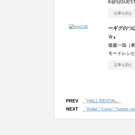
K@S(GUES
記事を読む
ーギグのつ
☆』
後藤一哉（東京
モードレシピ
記事を読む
PREV
『HALL RENTAL』
NEXT
「Kobe♡Love♡Songs vo