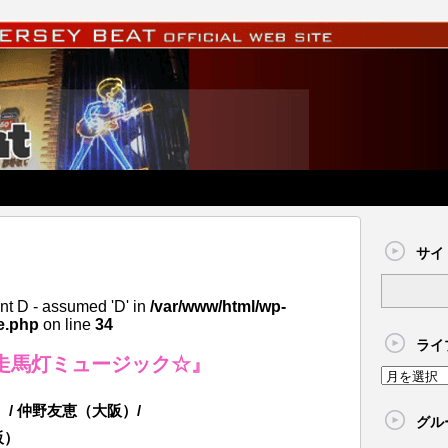
サイ
nt D - assumed 'D' in
/var/www/html/wp-
e.php
on line
34
ライ
走馬灯ミュージック☆』
）/ 仲野友恵（大阪）/
グル
阪）