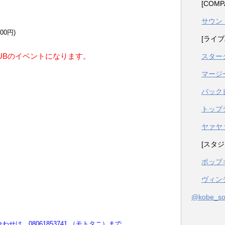
[COM
サウン
500円)
[ライブ
LUBのイベントになります。
スター
マージ
バック
トップ
ヤァヤ
[スタジ
ポップ
ヴィン
@kobe_
は、08061853741 （モトタニ）まで。