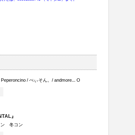
 / Peperoncino / べぃそん。/ andmore... O
NTAL』
ソン 冬コン