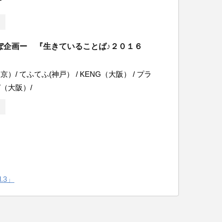
T
ぼ企画ー 『生きていることば♪２０１６
）/ てふてふ(神戸） / KENG（大阪） / プラ
（大阪）/
l.3」