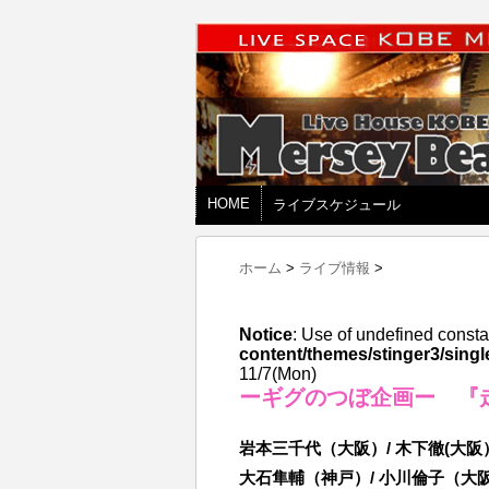
HOME
ライブスケジュール
ホーム
>
ライブ情報
>
Notice
: Use of undefined consta
content/themes/stinger3/singl
11/7(Mon)
ーギグのつぼ企画ー 『
岩本三千代（大阪）/ 木下徹(大阪
大石隼輔（神戸）/ 小川倫子（大