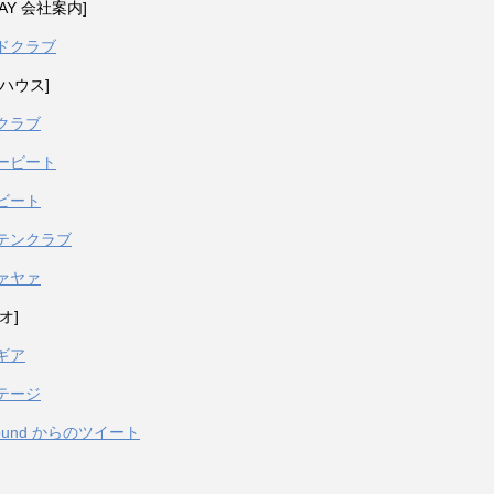
PAY 会社案内]
ドクラブ
ハウス]
クラブ
ービート
ビート
テンクラブ
ァヤァ
オ]
ギア
テージ
sound からのツイート