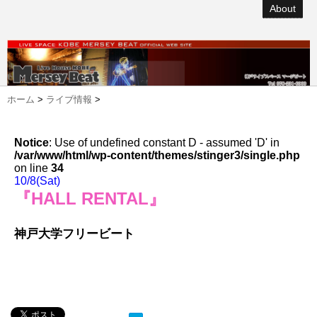
About
ホーム
>
ライブ情報
>
Notice
: Use of undefined constant D - assumed 'D' in
/var/www/html/wp-content/themes/stinger3/single.php
on line
34
10/8(Sat)
『HALL RENTAL』
神戸大学フリービート