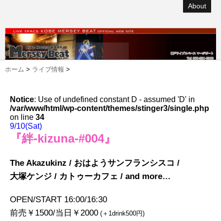
About
ホーム
>
ライブ情報
>
Notice
: Use of undefined constant D - assumed 'D' in
/var/www/html/wp-content/themes/stinger3/single.php
on line
34
9/10(Sat)
『絆-kizuna-#004』
The Akazukinz / おはようサンフランシスコ /
大塚ケンジ / カトゥーカフェ / and more…
OPEN/START 16:00/16:30
前売￥1500/当日￥2000
(＋1drink500円)