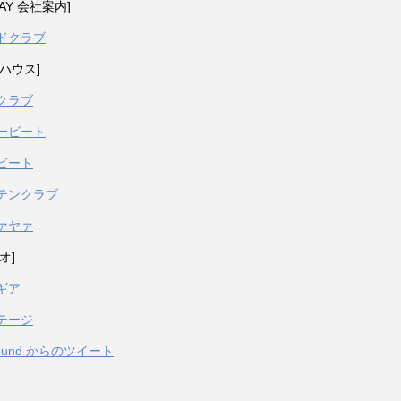
PAY 会社案内]
ドクラブ
ハウス]
クラブ
ービート
ビート
テンクラブ
ァヤァ
オ]
ギア
テージ
sound からのツイート