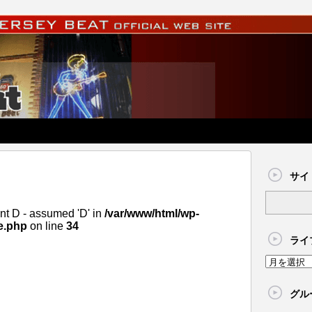
サイ
nt D - assumed 'D' in
/var/www/html/wp-
e.php
on line
34
ライ
グル