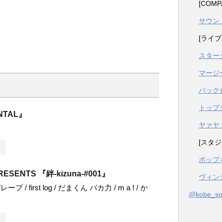
[COM
サウン
[ライブ
スター
マージ
バック
トップ
NTAL』
ヤァヤ
[スタジ
ポップ
PRESENTS 『絆-kizuna-#001』
ヴィン
/ first log / だまくん バカ力 / m a ! / か
@kobe_