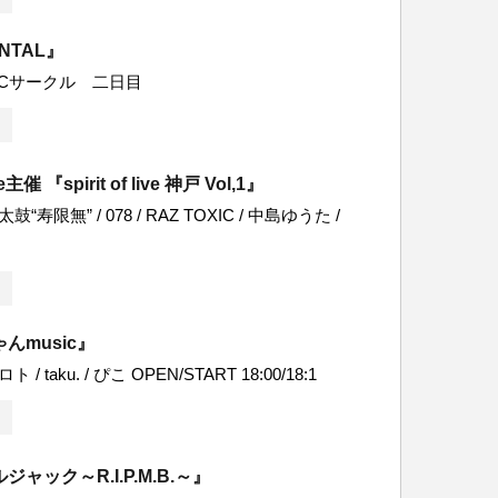
ENTAL』
Cサークル 二日目
e主催 『spirit of live 神戸 Vol,1』
鼓“寿限無” / 078 / RAZ TOXIC / 中島ゆうた /
んmusic』
 / taku. / ぴこ OPEN/START 18:00/18:1
ャック～R.I.P.M.B.～』