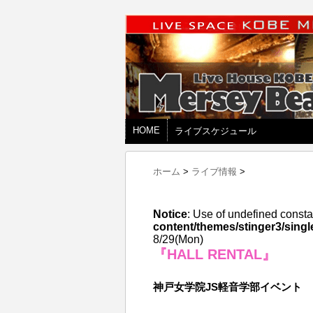
HOME
ライブスケジュール
ホーム
>
ライブ情報
>
Notice
: Use of undefined consta
content/themes/stinger3/singl
8/29(Mon)
『HALL RENTAL』
神戸女学院JS軽音学部イベント