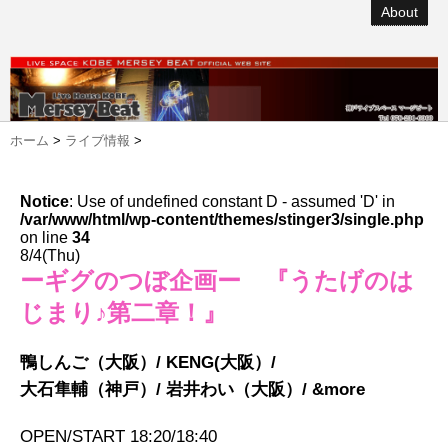
About
ホーム
>
ライブ情報
>
Notice
: Use of undefined constant D - assumed 'D' in
/var/www/html/wp-content/themes/stinger3/single.php
on line
34
8/4(Thu)
ーギグのつぼ企画ー 『うたげのは
じまり♪第二章！』
鴨しんご（大阪）/ KENG(大阪）/
大石隼輔（神戸）/ 岩井わい（大阪）/ &more
OPEN/START 18:20/18:40