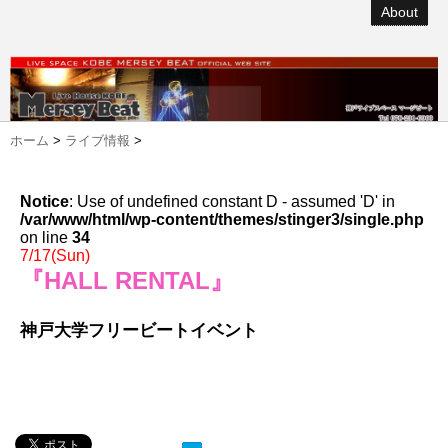
About
ホーム
>
ライブ情報
>
Notice
: Use of undefined constant D - assumed 'D' in
/var/www/html/wp-content/themes/stinger3/single.php
on line
34
7/17(Sun)
『HALL RENTAL』
神戸大学フリービートイベント