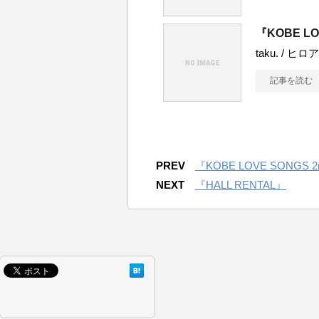
『KOBE LO
taku. / ヒロア
記事を読む
PREV
『KOBE LOVE SONGS 2
NEXT
『HALL RENTAL』