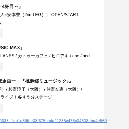
～4杯目～』
×安本豊（2nd-LEG）） OPEN/START
入
SIC MAX』
 LANES / カトゥーカフェ / ヒロアキ / coe / and
ぼ企画ー 『桃源郷ミュージック♪』
）/ 杉野淳子（大阪） / 仲野友恵（大阪）/
ンライブ！各４５分ステージ