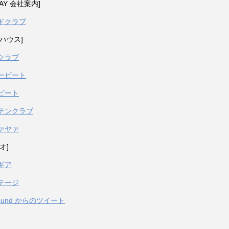
PAY 会社案内]
ドクラブ
ハウス]
クラブ
ービート
ビート
テンクラブ
ァヤァ
オ]
ギア
テージ
sound からのツイート