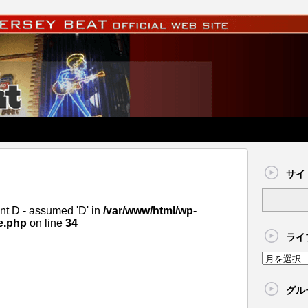
サイ
nt D - assumed 'D' in
/var/www/html/wp-
e.php
on line
34
ライ
グル