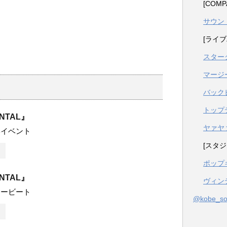
[COM
サウン
[ライブ
スター
マージ
バック
トップ
ENTAL』
ヤァヤ
学イベント
[スタジ
ポップ
ENTAL』
ヴィン
リービート
@kobe_