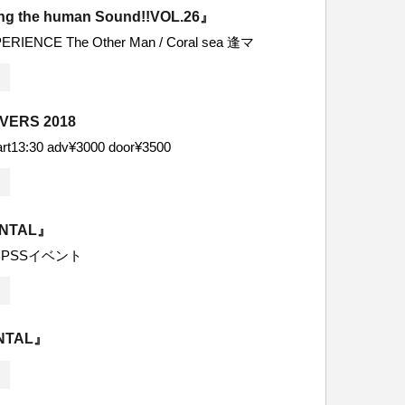
ng the human Sound!!VOL.26』
RIENCE The Other Man / Coral sea 逢マ
VERS 2018
art13:30 adv¥3000 door¥3500
ENTAL』
PSSイベント
NTAL』