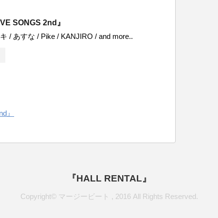
VE SONGS 2nd』
キ / あすな / Pike / KANJIRO / and more..
nd』
『HALL RENTAL』
Copyright© マージービート , 2016 All Rights Reserved.