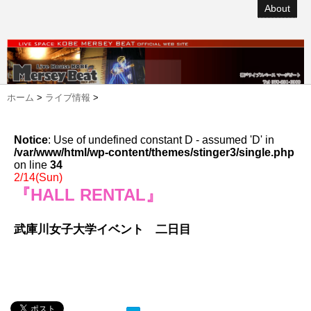
About
ホーム
>
ライブ情報
>
Notice
: Use of undefined constant D - assumed 'D' in
/var/www/html/wp-content/themes/stinger3/single.php
on line
34
2/14(Sun)
『HALL RENTAL』
武庫川女子大学イベント 二日目