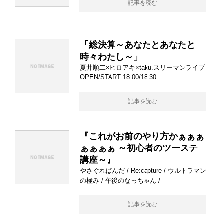
記事を読む
「総決算～あなたとあなたと
時々わたし～」
夏井順二×ヒロアキ×taku.スリーマンライブ
OPEN/START 18:00/18:30
記事を読む
『これがお前のやり方かぁぁぁ
ぁぁぁぁ ～初心者のツーステ
講座～』
やさぐれぱんだ / Re:capture / ウルトラマン
の極み / 午後のなっちゃん /
記事を読む