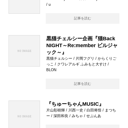
/ u
記事を読む
黒猫チェルシー企画『猫Back
NIGHT～Re:member ビルジャ
ック～』
黒猫チェルシー / 片岡フグリ / からくりご
っこ / クワレアルギ ふみもと大すけ /
BLON
記事を読む
『ちゅーちゃんMUSIC』
片山彰樹輝 / 川西一史 / 白田将悟 / まつち
ー / 深田和良 / みちゃ / せぶんあ