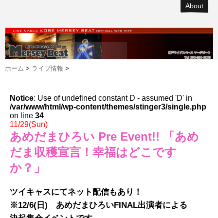
About
ホーム
>
ライブ情報
>
Notice
: Use of undefined constant D - assumed 'D' in
/var/www/html/wp-content/themes/stinger3/single.php
on line
34
11/29(Sun)
あめだまひろい Pre Event!! 「あめ
だま収穫宣言！幸福はどこです
か？」
ツイキャスにてネット配信もあり！
※12/6(日) あめだまひろいFINAL出演者による