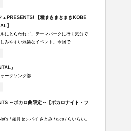
ェPRESENTS! 【種まきまきまきKOBE
NAL】
ンルにとらわれず、テーマパークに行く気分で
親しみやすい気楽なイベント。今回で
NTAL』
フォークソング部
SENTS ～ボカロ曲限定～【ボカロナイト・フ
】
 Nat's / 如月センパイ さとみ / aica / らいらい。