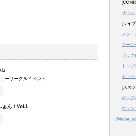
[COM
サウン
[ライブ
スター
マージ
バック
トップ
al』
ヤァヤ
デューサークルイベント
[スタジ
ポップ
ぁん！Vol.1
ヴィン
@kobe_