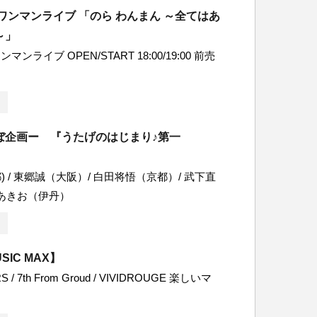
ワンマンライブ 「のら わんまん ～全てはあ
～」
ンライブ OPEN/START 18:00/19:00 前売
ぼ企画ー 『うたげのはじまり♪第一
都) / 東郷誠（大阪）/ 白田将悟（京都）/ 武下直
 あきお（伊丹）
SIC MAX】
S / 7th From Groud / VIVIDROUGE 楽しいマ