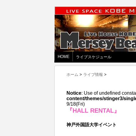
HOME
ライブスケジュール
ホーム
>
ライブ情報
>
Notice
: Use of undefined consta
content/themes/stinger3/singl
9/18(Fri)
『HALL RENTAL』
神戸外国語大学イベント