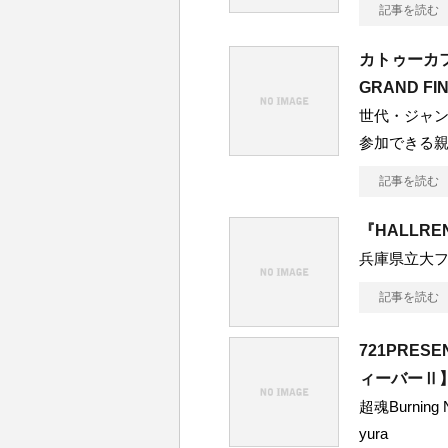
記事を読む
カトゥーカフ
GRAND FI
世代・ジャ
参加できる
記事を読む
『HALLRE
兵庫県立大
記事を読む
721PRE
ィーバーⅡ
超魂Burning
yura