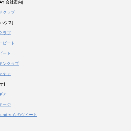
PAY 会社案内]
ドクラブ
ハウス]
クラブ
ービート
ビート
テンクラブ
ァヤァ
オ]
ギア
テージ
sound からのツイート