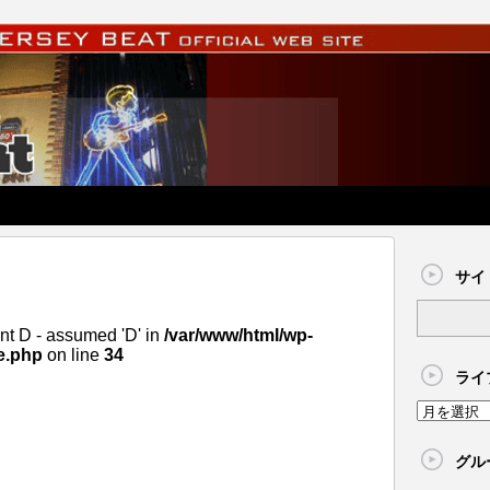
サイ
nt D - assumed 'D' in
/var/www/html/wp-
e.php
on line
34
ライ
グル